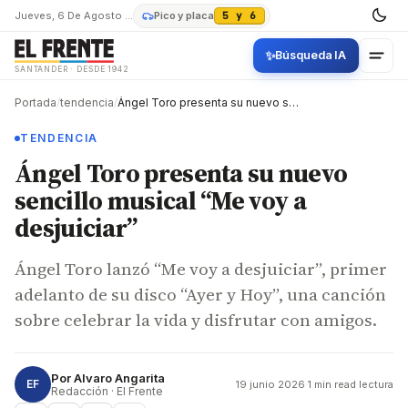
Jueves, 6 De Agosto De 2026
Pico y placa
5 y 6
✨
Búsqueda IA
SANTANDER · DESDE 1942
Portada
/
tendencia
/
Ángel Toro presenta su nuevo sencillo musical “Me voy a desjuiciar”
TENDENCIA
Ángel Toro presenta su nuevo
sencillo musical “Me voy a
desjuiciar”
Ángel Toro lanzó “Me voy a desjuiciar”, primer
adelanto de su disco “Ayer y Hoy”, una canción
sobre celebrar la vida y disfrutar con amigos.
Por
Alvaro Angarita
EF
19 junio 2026
·
1 min read lectura
Redacción · El Frente