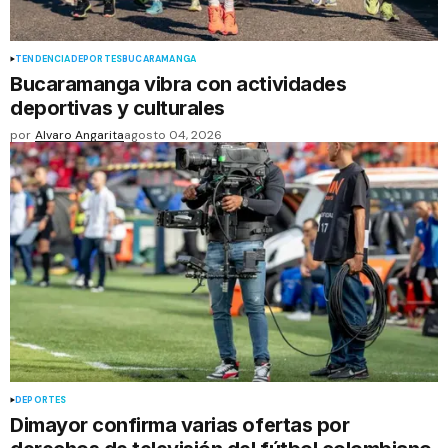
TENDENCIA
DEPORTES
BUCARAMANGA
Bucaramanga vibra con actividades
deportivas y culturales
por
Alvaro Angarita
agosto 04, 2026
DEPORTES
Dimayor confirma varias ofertas por