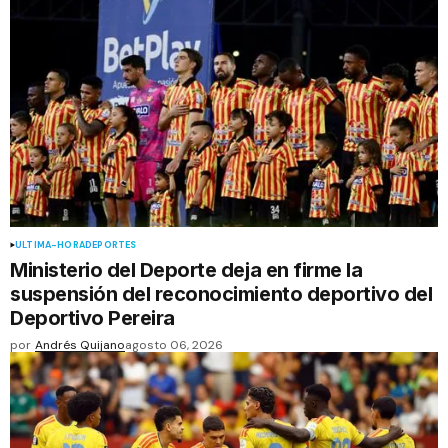
ÚLTIMA-HORA
DEPORTES
Ministerio del Deporte deja en firme la
suspensión del reconocimiento deportivo del
Deportivo Pereira
por
Andrés Quijano
agosto 06, 2026