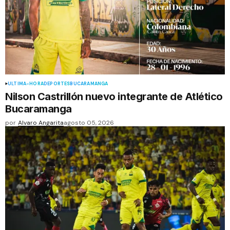
ÚLTIMA-HORA
DEPORTES
BUCARAMANGA
Nilson Castrillón nuevo integrante de Atlético
Bucaramanga
por
Alvaro Angarita
agosto 05, 2026