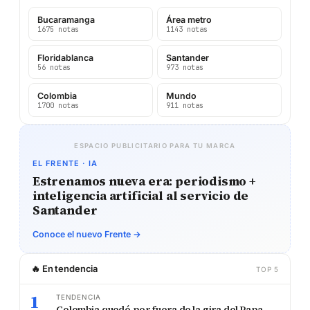
Bucaramanga
Área metro
1675 notas
1143 notas
Floridablanca
Santander
56 notas
973 notas
Colombia
Mundo
1700 notas
911 notas
ESPACIO PUBLICITARIO PARA TU MARCA
EL FRENTE · IA
Estrenamos nueva era: periodismo +
inteligencia artificial al servicio de
Santander
Conoce el nuevo Frente →
🔥 En tendencia
TOP 5
1
TENDENCIA
Colombia quedó por fuera de la gira del Papa