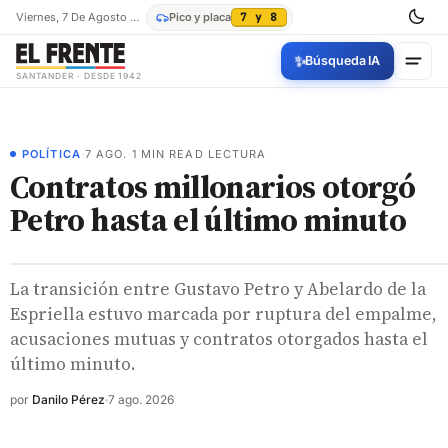
Viernes, 7 De Agosto De 2026
Pico y placa
7 y 8
✨
Búsqueda IA
SANTANDER · DESDE 1942
POLÍTICA
·
7 AGO.
·
1 MIN READ LECTURA
Contratos millonarios otorgó
Petro hasta el último minuto
La transición entre Gustavo Petro y Abelardo de la
Espriella estuvo marcada por ruptura del empalme,
acusaciones mutuas y contratos otorgados hasta el
último minuto.
por
Danilo Pérez
7 ago. 2026