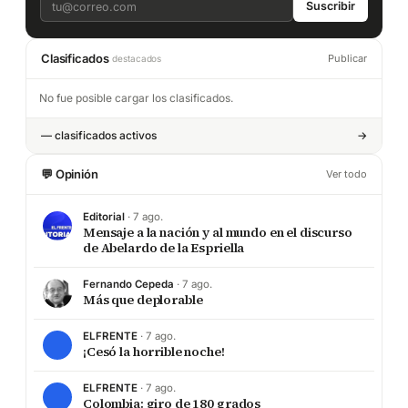
Suscribir
Clasificados
Publicar
destacados
No fue posible cargar los clasificados.
—
clasificados activos
→
💬 Opinión
Ver todo
Editorial
· 7 ago.
Mensaje a la nación y al mundo en el discurso
de Abelardo de la Espriella
Fernando Cepeda
· 7 ago.
Más que deplorable
ELFRENTE
· 7 ago.
¡Cesó la horrible noche!
ELFRENTE
· 7 ago.
Colombia: giro de 180 grados