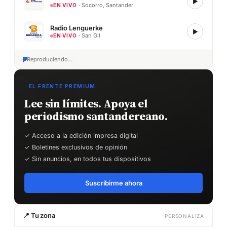
▶
· Socorro, Santander
EN VIVO
Radio Lenguerke
▶
· San Gil
EN VIVO
Reproduciendo…
EL FRENTE PREMIUM
Lee sin límites. Apoya el
periodismo santandereano.
✓ Acceso a la edición impresa digital
✓ Boletines exclusivos de opinión
✓ Sin anuncios, en todos tus dispositivos
Suscribirme ahora
📍 Tu zona
PERSONALIZA