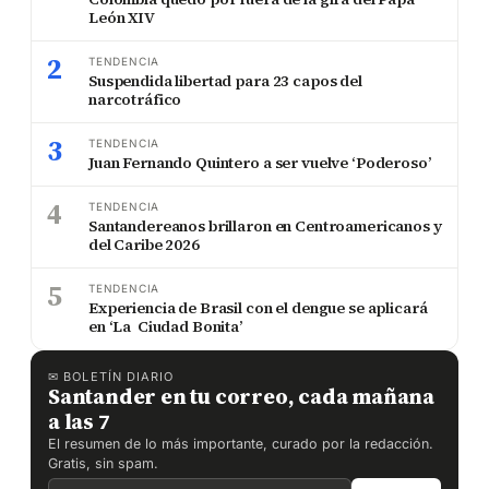
León XIV
2
TENDENCIA
Suspendida libertad para 23 capos del
narcotráfico
3
TENDENCIA
Juan Fernando Quintero a ser vuelve ‘Poderoso’
4
TENDENCIA
Santandereanos brillaron en Centroamericanos y
del Caribe 2026
5
TENDENCIA
Experiencia de Brasil con el dengue se aplicará
en ‘La Ciudad Bonita’
✉ BOLETÍN DIARIO
Santander en tu correo, cada mañana
a las 7
El resumen de lo más importante, curado por la redacción.
Gratis, sin spam.