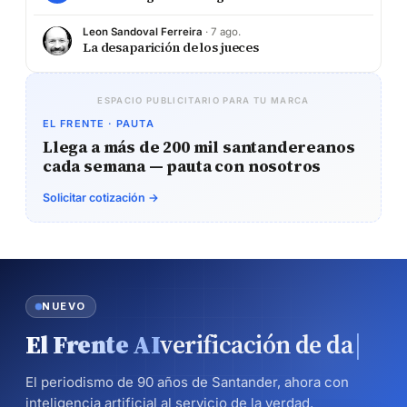
Leon Sandoval Ferreira
· 7 ago.
La desaparición de los jueces
ESPACIO PUBLICITARIO PARA TU MARCA
EL FRENTE · PAUTA
Llega a más de 200 mil santandereanos
cada semana — pauta con nosotros
Solicitar cotización →
NUEVO
El Frente AI
verificación de da
|
El periodismo de 90 años de Santander, ahora con
inteligencia artificial al servicio de la verdad.