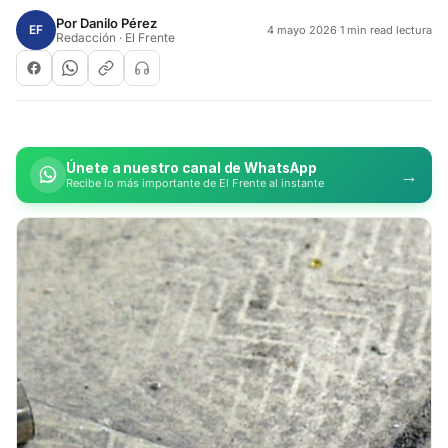
Por
Danilo Pérez
EF
4 mayo 2026
·
1 min read lectura
Redacción · El Frente
Únete a nuestro canal de WhatsApp
→
Recibe lo más importante de El Frente al instante