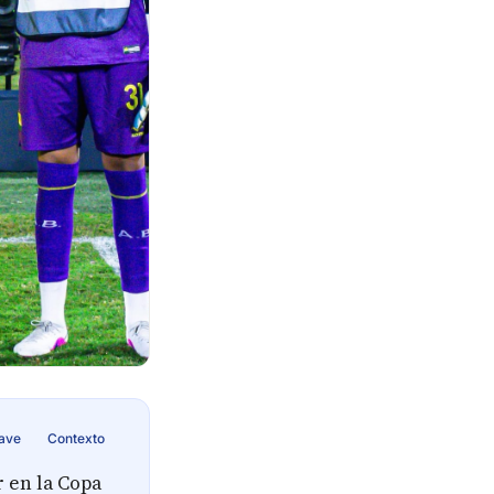
lave
Contexto
r en la Copa