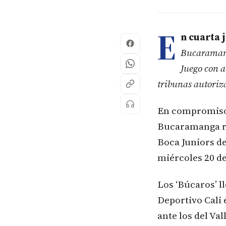
E
n cuarta
Bucaramanga
Juego con a
tribunas autoriza
En compromiso 
Bucaramanga re
Boca Juniors de
miércoles 20 d
Los ‘Búcaros’ l
Deportivo Cali 
ante los del Va