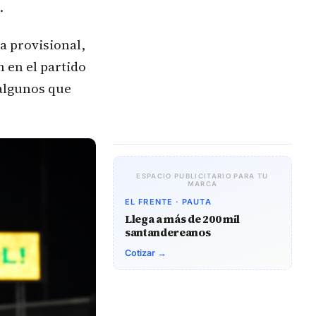
.
a provisional,
 en el partido
 algunos que
ESPACIO PUBLICITARIO PARA TU
MARCA
EL FRENTE · PAUTA
Llega a más de 200 mil
santandereanos
Cotizar →