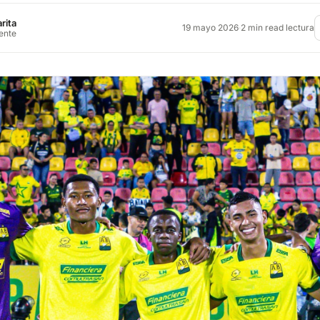
rita
19 mayo 2026
·
2 min read lectura
rente