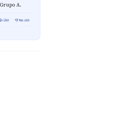
 Grupo A.
👍 Útil
👎 No útil