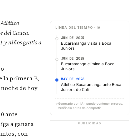
 Atlético
LÍNEA DEL TIEMPO · IA
e del Cauca.
JUN DE 2025
1 y niños gratis a
Bucaramanga visita a Boca
Juniors
JUN DE 2025
Bucaramanga elimina a Boca
co
Juniors
 la primera B,
MAY DE 2026
Atlético Bucaramanga ante Boca
a noche de hoy
Juniors de Cali
✨
Generado con IA · puede contener errores,
verifícalo antes de compartir.
-0 ante
liga a ganara
PUBLICIDAD
puntos, con