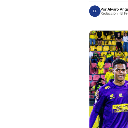
Por
Alvaro Anga
EF
Redacción · El F