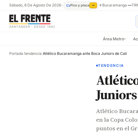
Sábado, 8 De Agosto De 2026
•
☀
Bucaramanga
—
TR
Pico y placa
—
SANTANDER · DESDE 1942
Área Metro
Ac
▾
Portada
/
tendencia
/
Atlético Bucaramanga ante Boca Juniors de Cali
TENDENCIA
Atléti
Juniors
Atlético Bucara
en la Copa Colo
puntos en el Gr