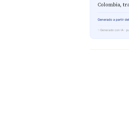
Colombia, tra
Generado a partir del
✨
Generado con IA · pu