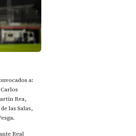
onvocados a:
 Carlos
artin Rea,
de las Salas,
Vesga.
 ante Real