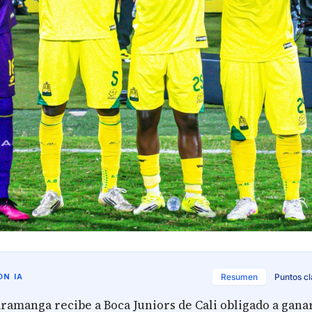
N IA
Resumen
Puntos c
ramanga recibe a Boca Juniors de Cali obligado a gana