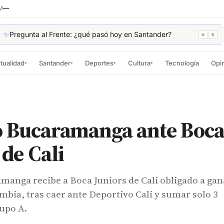
M
—
✨
Pregunta al Frente: ¿qué pasó hoy en Santander?
⌘
K
tualidad
Santander
Deportes
Cultura
Tecnología
Opi
▾
▾
▾
▾
co Bucaramanga ante Boc
 de Cali
manga recibe a Boca Juniors de Cali obligado a gan
mbia, tras caer ante Deportivo Cali y sumar solo 3
upo A.