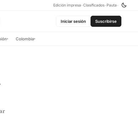
Edición impresa
•
Clasificados
•
Pauta
•
Iniciar sesión
Suscribirse
nión
Colombia
▾
▾
a
ar