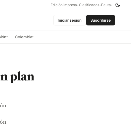
Edición impresa
•
Clasificados
•
Pauta
•
Iniciar sesión
Suscribirse
nión
Colombia
▾
▾
n plan
ión
ión