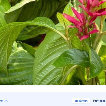
N IA
Resumen
Puntos c