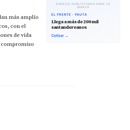
ESPACIO PUBLICITARIO PARA TU
MARCA
EL FRENTE · PAUTA
plan más amplio
Llega a más de 200 mil
cos, con el
santandereanos
iones de vida
Cotizar →
su compromiso