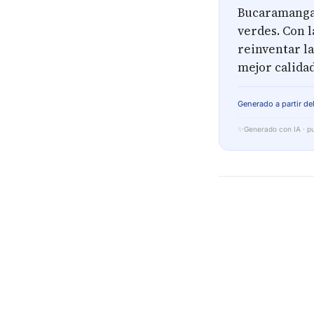
Bucaramanga 
verdes. Con l
reinventar la
mejor calidad
Generado a partir del
✨
Generado con IA · pu