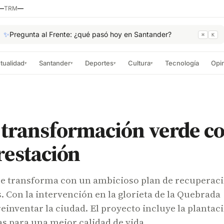
—
TRM
—
✨
Pregunta al Frente: ¿qué pasó hoy en Santander?
⌘
K
tualidad
Santander
Deportes
Cultura
Tecnología
Opi
▾
▾
▾
▾
 transformación verde co
restación
 transforma con un ambicioso plan de recuperac
. Con la intervención en la glorieta de la Quebrada
reinventar la ciudad. El proyecto incluye la plantac
as para una mejor calidad de vida.