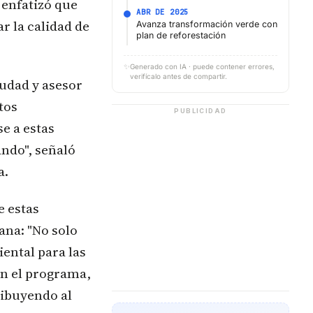
 enfatizó que
ABR DE 2025
r la calidad de
Avanza transformación verde con
plan de reforestación
✨
Generado con IA · puede contener errores,
verifícalo antes de compartir.
udad y asesor
tos
PUBLICIDAD
e a estas
ando", señaló
a.
e estas
ana: "No solo
ental para las
en el programa,
ribuyendo al