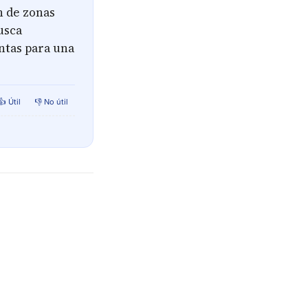
n de zonas
usca
antas para una
👍 Útil
👎 No útil