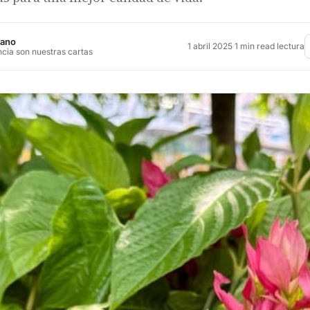
jano
1 abril 2025
·
1 min read lectura
ncia son nuestras cartas