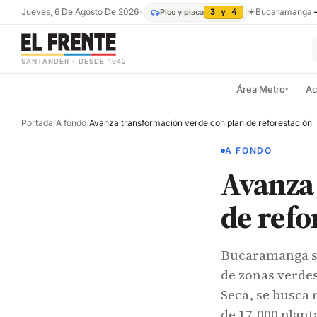
Jueves, 6 De Agosto De 2026
•
☀
Bucaramanga
Pico y placa
3 y 4
SANTANDER · DESDE 1942
Área Metro
Ac
▾
Portada
/
A fondo
/
Avanza transformación verde con plan de reforestación
A FONDO
Avanza
de refo
Bucaramanga se
de zonas verdes
Seca, se busca 
de 17,000 plant