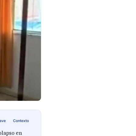
lave
Contexto
olapso en