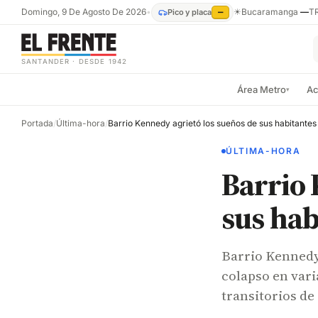
Domingo, 9 De Agosto De 2026
•
☀
Bucaramanga
—
T
Pico y placa
—
SANTANDER · DESDE 1942
Área Metro
Ac
▾
Portada
/
Última-hora
/
Barrio Kennedy agrietó los sueños de sus habitantes
ÚLTIMA-HORA
Barrio 
sus hab
Barrio Kennedy
colapso en vari
transitorios de