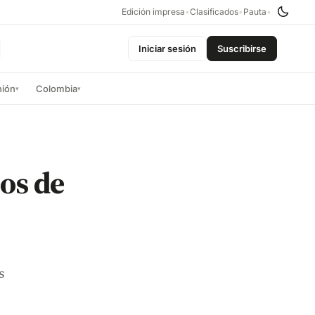
Edición impresa
•
Clasificados
•
Pauta
•
Iniciar sesión
Suscribirse
nión
Colombia
▾
▾
os de
s