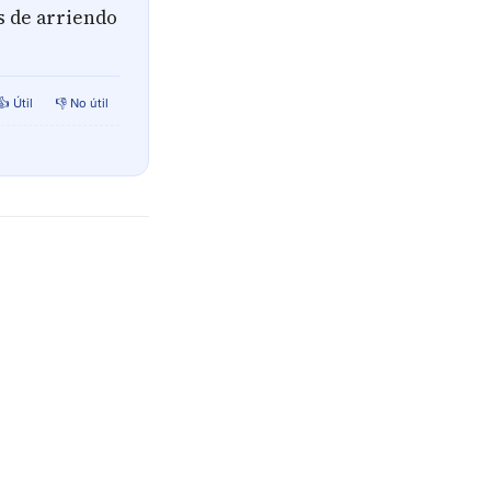
os de arriendo
👍 Útil
👎 No útil