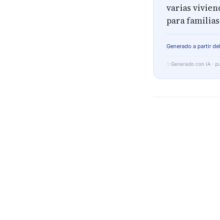
varias vivien
para familias
Generado a partir del
✨
Generado con IA · pu