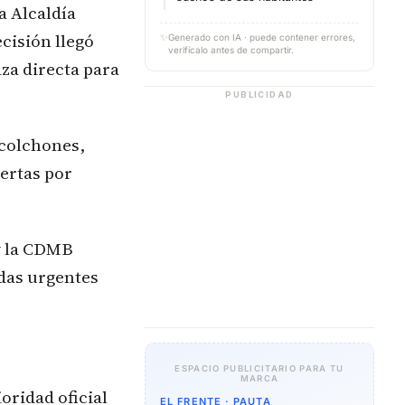
a Alcaldía
cisión llegó
✨
Generado con IA · puede contener errores,
verifícalo antes de compartir.
za directa para
PUBLICIDAD
 colchones,
ertas por
 y la CDMB
idas urgentes
ESPACIO PUBLICITARIO PARA TU
MARCA
oridad oficial
EL FRENTE · PAUTA