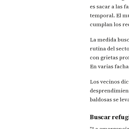
es sacar a las 
temporal. El mu
cumplan los req
La medida busc
rutina del sect
con grietas pro
En varias facha
Los vecinos di
desprendimiento
baldosas se lev
Buscar refug
"La emergencia 