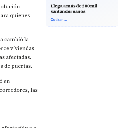
solución
Llega a más de 200 mil
santandereanos
para quienes
Cotizar →
ya cambió la
orce viviendas
as afectadas.
s de puertas.
ó en
corredores, las
 afectación y a