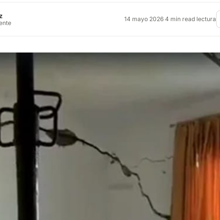
z
14 mayo 2026
·
4 min read lectura
rente