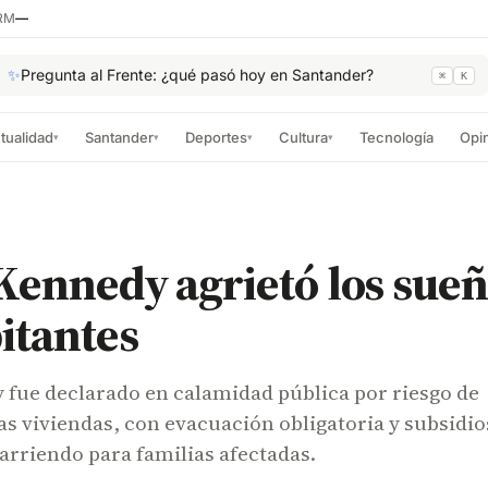
RM
—
✨
Pregunta al Frente: ¿qué pasó hoy en Santander?
⌘
K
tualidad
Santander
Deportes
Cultura
Tecnología
Opi
▾
▾
▾
▾
Kennedy agrietó los sueñ
itantes
 fue declarado en calamidad pública por riesgo de
as viviendas, con evacuación obligatoria y subsidio
 arriendo para familias afectadas.