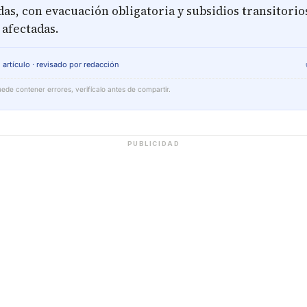
das, con evacuación obligatoria y subsidios transitori
 afectadas.
 artículo · revisado por redacción
ede contener errores, verifícalo antes de compartir.
PUBLICIDAD