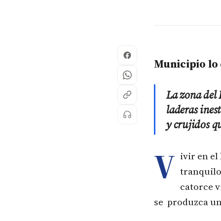
Municipio lo
La zona del 
laderas ines
y crujidos q
V
ivir en e
tranquilo
catorce v
se produzca un