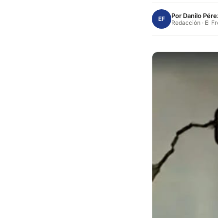
Por
Danilo Pére
EF
Redacción · El F