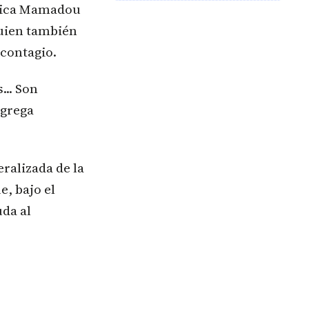
xplica Mamadou
quien también
 contagio.
... Son
agrega
ralizada de la
e, bajo el
da al