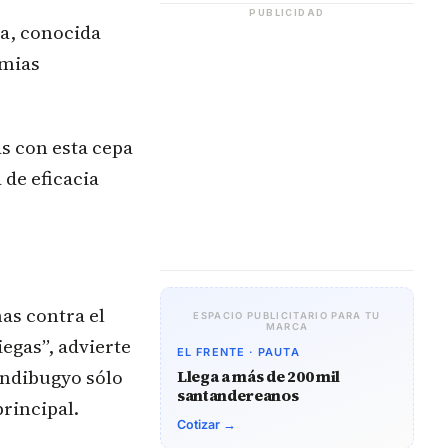
PUBLICIDAD
da, conocida
emias
as con esta cepa
 de eficacia
as contra el
ESPACIO PUBLICITARIO PARA TU
MARCA
egas”, advierte
EL FRENTE · PAUTA
undibugyo sólo
Llega a más de 200 mil
santandereanos
principal.
Cotizar →