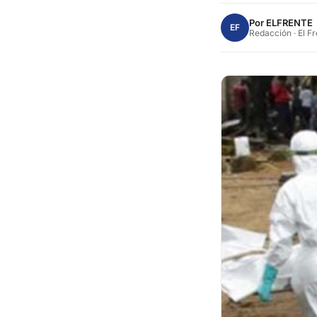
Por
ELFRENTE
EF
Redacción · El F