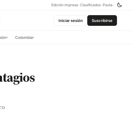
Edición impresa
•
Clasificados
•
Pauta
•
Iniciar sesión
Suscribirse
nión
Colombia
▾
▾
ntagios
co