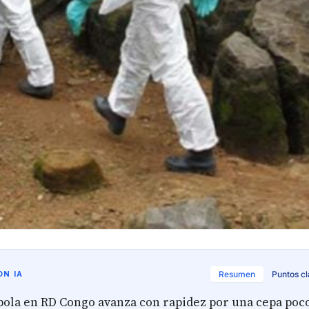
N IA
Resumen
Puntos c
ébola en RD Congo avanza con rapidez por una cepa poc