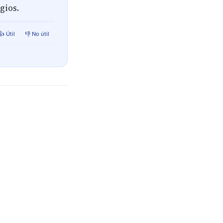
gios.
👍 Útil
👎 No útil