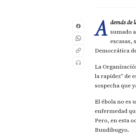
A
demás de l
sumado a 
escasas, 
Democrática del
La Organización
la rapidez” de 
sospecha que y
El ébola no es 
enfermedad que 
Pero, en esta o
Bundibugyo.