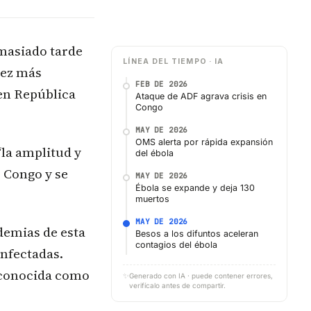
masiado tarde
LÍNEA DEL TIEMPO · IA
vez más
FEB DE 2026
 en República
Ataque de ADF agrava crisis en
Congo
MAY DE 2026
OMS alerta por rápida expansión
“la amplitud y
del ébola
D Congo y se
MAY DE 2026
Ébola se expande y deja 130
muertos
MAY DE 2026
idemias de esta
Besos a los difuntos aceleran
contagios del ébola
infectadas.
, conocida como
✨
Generado con IA · puede contener errores,
verifícalo antes de compartir.