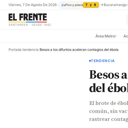
Viernes, 7 De Agosto De 2026
•
☀
Bucaramanga
Pico y placa
7 y 8
SANTANDER · DESDE 1942
Área Metro
Ac
▾
Portada
/
tendencia
/
Besos a los difuntos aceleran contagios del ébola
TENDENCIA
Besos a
del ébo
El brote de éb
común, sin vacu
rastrear contag