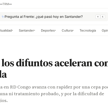
—
TRM
—
✨
Pregunta al Frente: ¿qué pasó hoy en Santander?
⌘
K
tualidad
Santander
Deportes
Cultura
Tecnología
Opi
▾
▾
▾
▾
 los difuntos aceleran co
la
ola en RD Congo avanza con rapidez por una cepa po
na ni tratamiento probado, y por la dificultad de
ios.