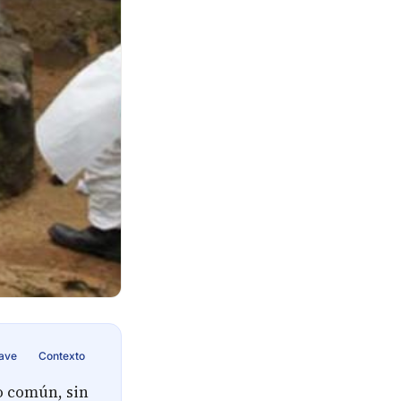
lave
Contexto
o común, sin