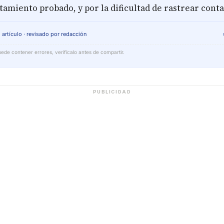
tamiento probado, y por la dificultad de rastrear conta
 artículo · revisado por redacción
ede contener errores, verifícalo antes de compartir.
PUBLICIDAD