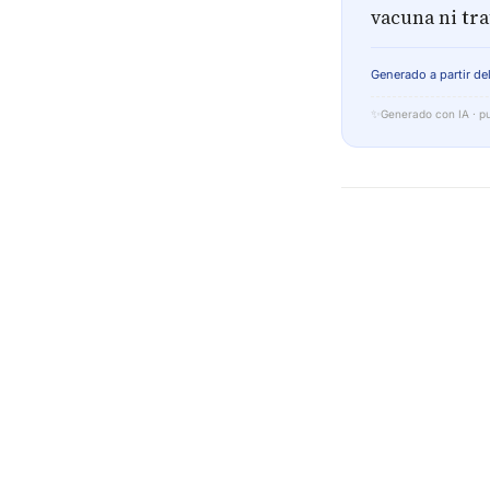
vacuna ni tra
Generado a partir del
✨
Generado con IA · pu