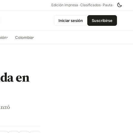
Edición impresa
•
Clasificados
•
Pauta
•
Iniciar sesión
Suscribirse
nión
Colombia
▾
▾
nda en
anzó