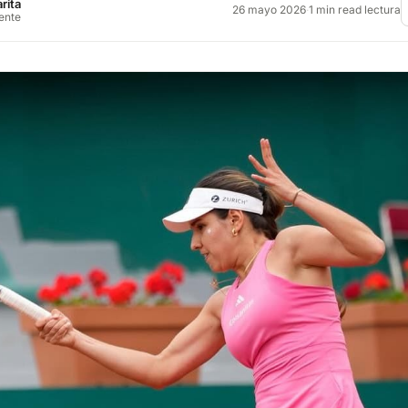
rita
26 mayo 2026
·
1 min read lectura
rente