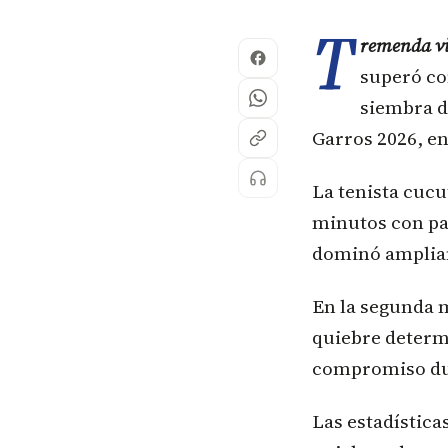
T
remenda vic
superó co
siembra d
Garros 2026, en
La tenista cucu
minutos con par
dominó ampliame
En la segunda m
quiebre determi
compromiso dur
Las estadística