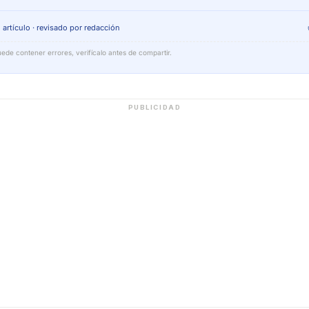
 artículo · revisado por redacción
ede contener errores, verifícalo antes de compartir.
PUBLICIDAD