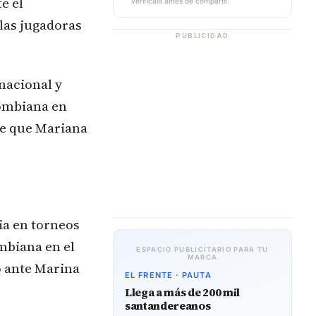
e el
verifícalo antes de compartir.
las jugadoras
PUBLICIDAD
 nacional y
lombiana en
de que Mariana
ia en torneos
mbiana en el
ESPACIO PUBLICITARIO PARA TU
MARCA
o ante Marina
EL FRENTE · PAUTA
Llega a más de 200 mil
santandereanos