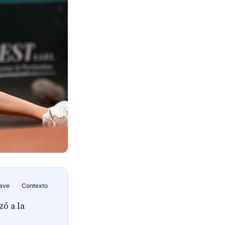
lave
Contexto
ó a la