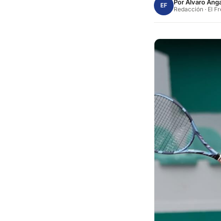
Por
Alvaro Anga
EF
Redacción · El F