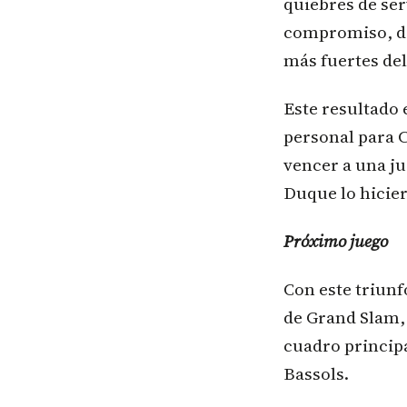
quiebres de ser
compromiso, de
más fuertes del
Este resultado 
personal para C
vencer a una j
Duque lo hicier
Próximo juego
Con este triun
de Grand Slam,
cuadro princip
Bassols.