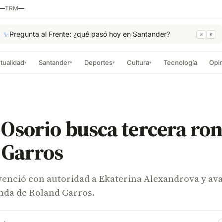
—
TRM
—
✨
Pregunta al Frente: ¿qué pasó hoy en Santander?
⌘
K
tualidad
Santander
Deportes
Cultura
Tecnología
Opi
▾
▾
▾
▾
Osorio busca tercera ro
 Garros
venció con autoridad a Ekaterina Alexandrova y av
onda de Roland Garros.