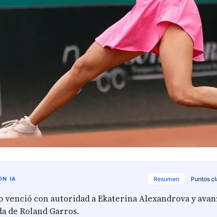
N IA
Resumen
Puntos c
o venció con autoridad a Ekaterina Alexandrova y avanz
a de Roland Garros.