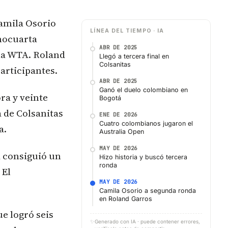
amila Osorio
LÍNEA DEL TIEMPO · IA
mocuarta
ABR DE 2025
 la WTA. Roland
Llegó a tercera final en
Colsanitas
articipantes.
ABR DE 2025
Ganó el duelo colombiano en
ra y veinte
Bogotá
a de Colsanitas
ENE DE 2026
Cuatro colombianos jugaron el
a.
Australia Open
MAY DE 2026
a consiguió un
Hizo historia y buscó tercera
ronda
 El
MAY DE 2026
Camila Osorio a segunda ronda
en Roland Garros
e logró seis
✨
Generado con IA · puede contener errores,