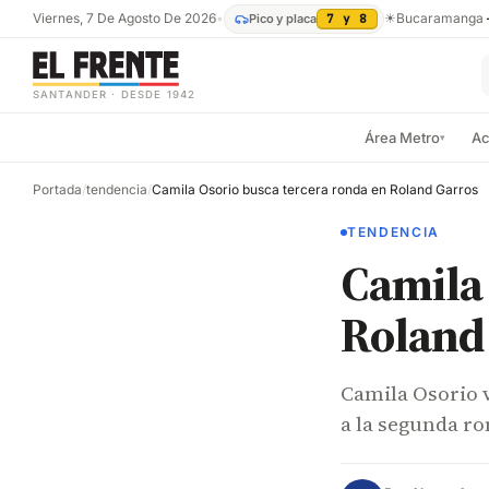
Viernes, 7 De Agosto De 2026
•
☀
Bucaramanga
Pico y placa
7 y 8
SANTANDER · DESDE 1942
Área Metro
Ac
▾
Portada
/
tendencia
/
Camila Osorio busca tercera ronda en Roland Garros
TENDENCIA
Camila 
Roland
Camila Osorio 
a la segunda r