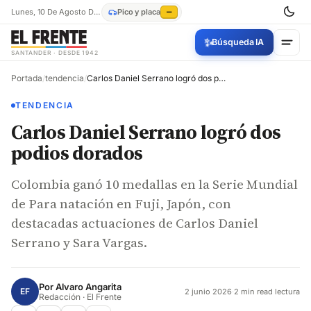
Lunes, 10 De Agosto De 2026
Pico y placa
—
✨
Búsqueda IA
SANTANDER · DESDE 1942
Portada
/
tendencia
/
Carlos Daniel Serrano logró dos podios dorados
TENDENCIA
Carlos Daniel Serrano logró dos
podios dorados
Colombia ganó 10 medallas en la Serie Mundial
de Para natación en Fuji, Japón, con
destacadas actuaciones de Carlos Daniel
Serrano y Sara Vargas.
Por
Alvaro Angarita
EF
2 junio 2026
·
2 min read lectura
Redacción · El Frente