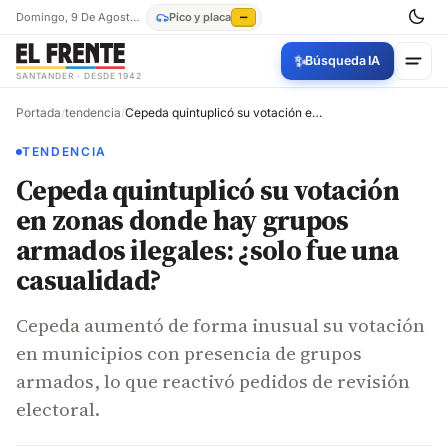
Domingo, 9 De Agosto De 2026
Pico y placa
—
✨
Búsqueda IA
SANTANDER · DESDE 1942
Portada
/
tendencia
/
Cepeda quintuplicó su votación en zonas donde hay grupos armados ilegales: ¿solo fue una casualidad?
TENDENCIA
Cepeda quintuplicó su votación
en zonas donde hay grupos
armados ilegales: ¿solo fue una
casualidad?
Cepeda aumentó de forma inusual su votación
en municipios con presencia de grupos
armados, lo que reactivó pedidos de revisión
electoral.