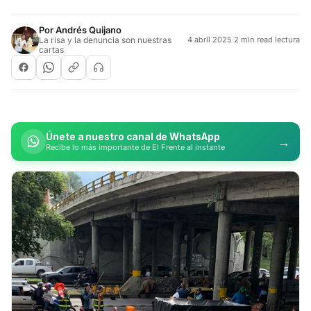
Por
Andrés Quijano
La risa y la denuncia son nuestras
4 abril 2025
·
2 min read lectura
cartas
Únete a nuestro canal de WhatsApp
→
Recibe lo más importante de El Frente al instante