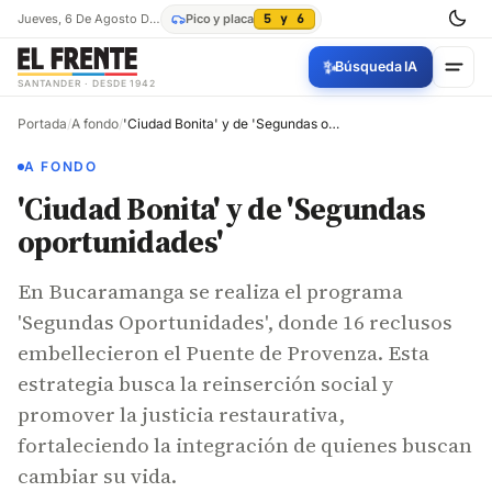
Jueves, 6 De Agosto De 2026
Pico y placa
5 y 6
✨
Búsqueda IA
SANTANDER · DESDE 1942
Portada
/
A fondo
/
'Ciudad Bonita' y de 'Segundas oportunidades'
A FONDO
'Ciudad Bonita' y de 'Segundas
oportunidades'
En Bucaramanga se realiza el programa
'Segundas Oportunidades', donde 16 reclusos
embellecieron el Puente de Provenza. Esta
estrategia busca la reinserción social y
promover la justicia restaurativa,
fortaleciendo la integración de quienes buscan
cambiar su vida.