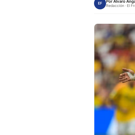
Por
Alvaro Anga
EF
Redacción · El F