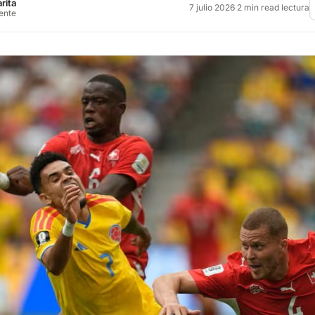
rita
7 julio 2026
·
2 min read lectura
rente