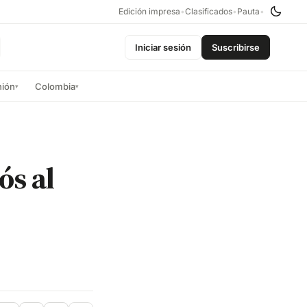
Edición impresa
•
Clasificados
•
Pauta
•
Iniciar sesión
Suscribirse
nión
Colombia
▾
▾
ós al