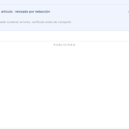
 artículo · revisado por redacción
ede contener errores, verifícalo antes de compartir.
PUBLICIDAD