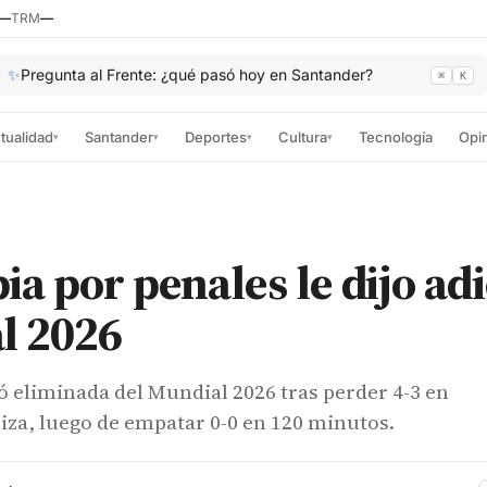
—
TRM
—
✨
Pregunta al Frente: ¿qué pasó hoy en Santander?
⌘
K
tualidad
Santander
Deportes
Cultura
Tecnología
Opi
▾
▾
▾
▾
a por penales le dijo adi
l 2026
 eliminada del Mundial 2026 tras perder 4-3 en
iza, luego de empatar 0-0 en 120 minutos.