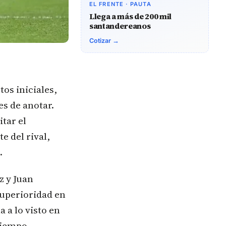
EL FRENTE · PAUTA
Llega a más de 200 mil
santandereanos
Cotizar →
os iniciales,
es de anotar.
tar el
e del rival,
.
z y Juan
superioridad en
 a lo visto en
 tiempo