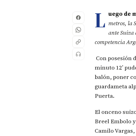
L
uego de m
metros, la 
ante Suiza 
competencia Arg
Con posesión d
minuto 12’ pudo
balón, poner co
guardameta alp
Puerta.
El onceno suizo
Breel Embolo y 
Camilo Vargas,