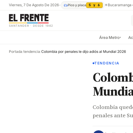
Viernes, 7 De Agosto De 2026
•
☀
Bucaramanga
Pico y placa
5 y 6
SANTANDER · DESDE 1942
Área Metro
Ac
▾
Portada
/
tendencia
/
Colombia por penales le dijo adiós al Mundial 2026
TENDENCIA
Colombi
Mundia
Colombia quedó
penales ante Su