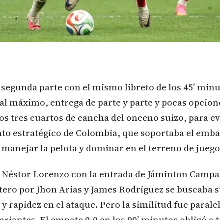
segunda parte con el mismo libreto de los 45’ minut
 al máximo, entrega de parte y parte y pocas opcion
os tres cuartos de cancha del onceno suizo, para evi
o estratégico de Colombia, que soportaba el embat
 manejar la pelota y dominar en el terreno de juego
 Néstor Lorenzo con la entrada de Jáminton Campa
ero por Jhon Arias y James Rodríguez se buscaba 
 rapidez en el ataque. Pero la similitud fue paralela
 variantes. El empate 0-0 en los 90’ minutos obligó a