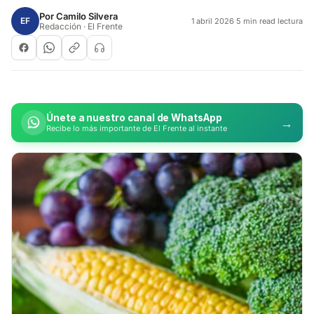
Por
Camilo Silvera
EF
1 abril 2026
·
5 min read lectura
Redacción · El Frente
Únete a nuestro canal de WhatsApp
→
Recibe lo más importante de El Frente al instante