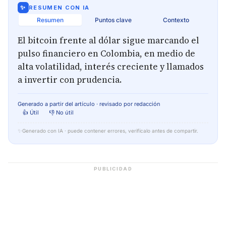
✨
RESUMEN CON IA
Resumen
Puntos clave
Contexto
El bitcoin frente al dólar sigue marcando el
pulso financiero en Colombia, en medio de
alta volatilidad, interés creciente y llamados
a invertir con prudencia.
Generado a partir del artículo · revisado por redacción
👍 Útil
👎 No útil
✨
Generado con IA · puede contener errores, verifícalo antes de compartir.
PUBLICIDAD