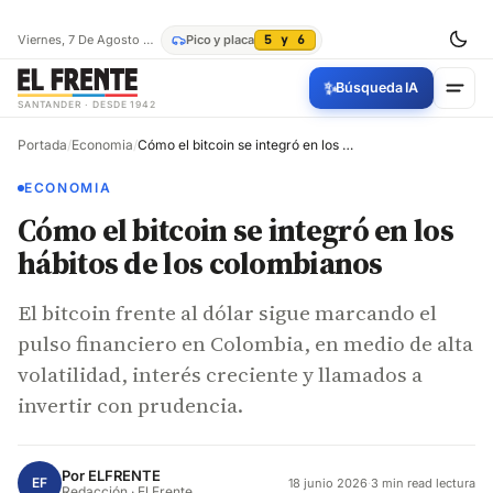
⁠
Viernes, 7 De Agosto De 2026
Pico y placa
5 y 6
✨
Búsqueda IA
SANTANDER · DESDE 1942
Portada
/
Economia
/
Cómo el bitcoin se integró en los hábitos de los colombianos
ECONOMIA
Cómo el bitcoin se integró en los
hábitos de los colombianos
El bitcoin frente al dólar sigue marcando el
pulso financiero en Colombia, en medio de alta
volatilidad, interés creciente y llamados a
invertir con prudencia.
Por
ELFRENTE
EF
18 junio 2026
·
3 min read lectura
Redacción · El Frente