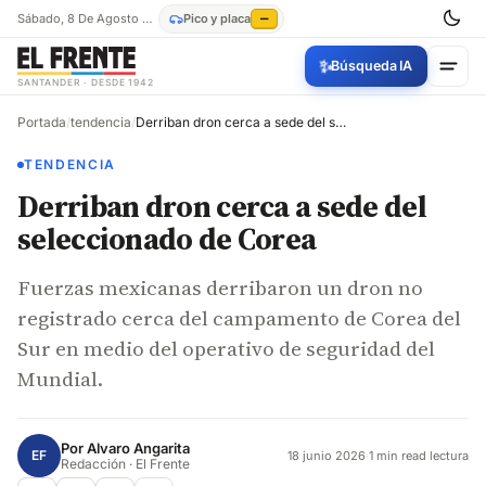
Sábado, 8 De Agosto De 2026
Pico y placa
—
✨
Búsqueda IA
SANTANDER · DESDE 1942
Portada
/
tendencia
/
Derriban dron cerca a sede del seleccionado de Corea
TENDENCIA
Derriban dron cerca a sede del
seleccionado de Corea
Fuerzas mexicanas derribaron un dron no
registrado cerca del campamento de Corea del
Sur en medio del operativo de seguridad del
Mundial.
Por
Alvaro Angarita
EF
18 junio 2026
·
1 min read lectura
Redacción · El Frente