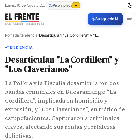
Lunes, 10 De Agosto De 2026
Pico y placa
—
✨
Búsqueda IA
SANTANDER · DESDE 1942
Portada
/
tendencia
/
Desarticulan "La Cordillera" y "Los Claverianos"
TENDENCIA
Desarticulan "La Cordillera" y
"Los Claverianos"
La Policía y la Fiscalía desarticularon dos
bandas criminales en Bucaramanga: “La
Cordillera”, implicada en homicidio y
extorsión, y “Los Claverianos”, en tráfico de
estupefacientes. Capturaron a criminales
claves, afectando sus rentas y fortalezas
delictivas.