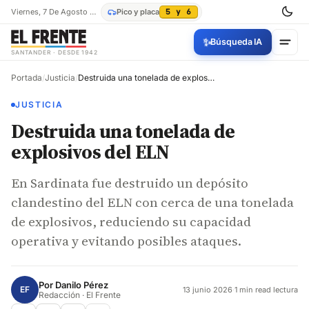
Viernes, 7 De Agosto De 2026
Pico y placa
5 y 6
✨
Búsqueda IA
SANTANDER · DESDE 1942
Portada
/
Justicia
/
Destruida una tonelada de explosivos del ELN
JUSTICIA
Destruida una tonelada de
explosivos del ELN
En Sardinata fue destruido un depósito
clandestino del ELN con cerca de una tonelada
de explosivos, reduciendo su capacidad
operativa y evitando posibles ataques.
Por
Danilo Pérez
EF
13 junio 2026
·
1 min read lectura
Redacción · El Frente