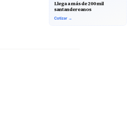
Llega a más de 200 mil
santandereanos
Cotizar →