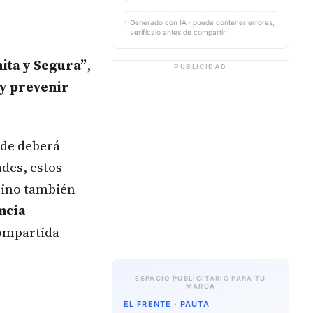
✨
Generado con IA · puede contener errores,
verifícalo antes de compartir.
ita y Segura”
,
PUBLICIDAD
 y prevenir
nde deberá
ades, estos
 sino también
ncia
compartida
ESPACIO PUBLICITARIO PARA TU
MARCA
EL FRENTE · PAUTA