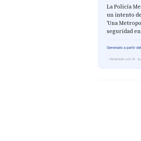
La Policía M
un intento d
'Una Metropol
seguridad en
Generado a partir del
✨
Generado con IA · pu