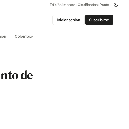
Edición impresa
•
Clasificados
•
Pauta
•
Iniciar sesión
Suscribirse
nión
Colombia
▾
▾
ento de