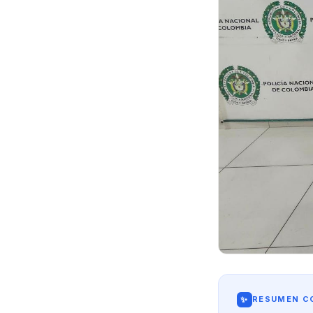
✨
RESUMEN CO