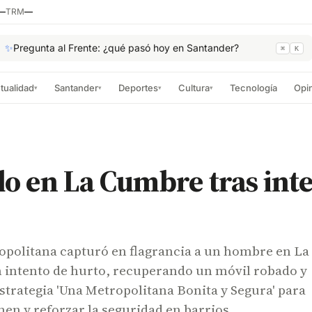
—
TRM
—
✨
Pregunta al Frente: ¿qué pasó hoy en Santander?
⌘
K
tualidad
Santander
Deportes
Cultura
Tecnología
Opi
▾
▾
▾
▾
o en La Cumbre tras int
opolitana capturó en flagrancia a un hombre en La
 intento de hurto, recuperando un móvil robado y
strategia 'Una Metropolitana Bonita y Segura' para
men y reforzar la seguridad en barrios.