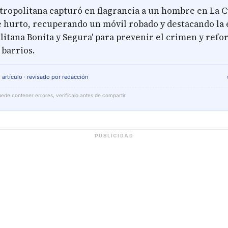
etropolitana capturó en flagrancia a un hombre en La 
e hurto, recuperando un móvil robado y destacando la 
itana Bonita y Segura' para prevenir el crimen y refor
 barrios.
 artículo · revisado por redacción
ede contener errores, verifícalo antes de compartir.
PUBLICIDAD