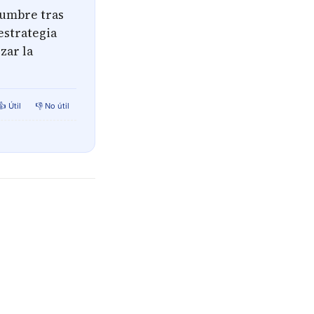
Cumbre tras
estrategia
zar la
👍 Útil
👎 No útil