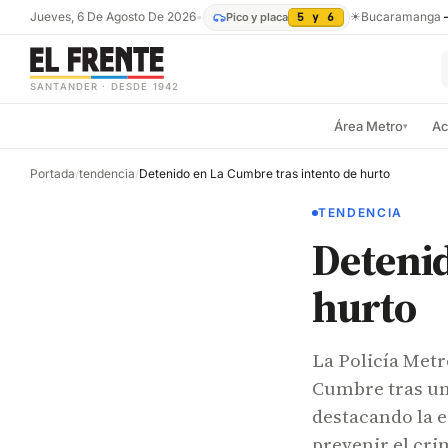
Jueves, 6 De Agosto De 2026
•
☀
Bucaramanga
Pico y placa
5 y 6
SANTANDER · DESDE 1942
Área Metro
Ac
▾
Portada
/
tendencia
/
Detenido en La Cumbre tras intento de hurto
TENDENCIA
Detenid
hurto
La Policía Metr
Cumbre tras un
destacando la e
prevenir el cri