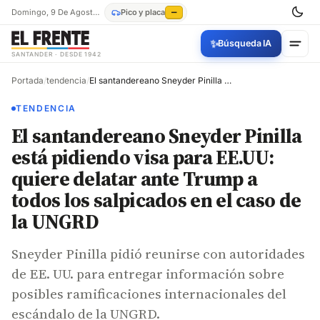
Domingo, 9 De Agosto De 2026
Pico y placa
—
✨
Búsqueda IA
SANTANDER · DESDE 1942
Portada
/
tendencia
/
El santandereano Sneyder Pinilla está pidiendo visa para EE.UU: quiere delatar ante Trump a todos los salpicados en el caso de la UNGRD
TENDENCIA
El santandereano Sneyder Pinilla
está pidiendo visa para EE.UU:
quiere delatar ante Trump a
todos los salpicados en el caso de
la UNGRD
Sneyder Pinilla pidió reunirse con autoridades
de EE. UU. para entregar información sobre
posibles ramificaciones internacionales del
escándalo de la UNGRD.