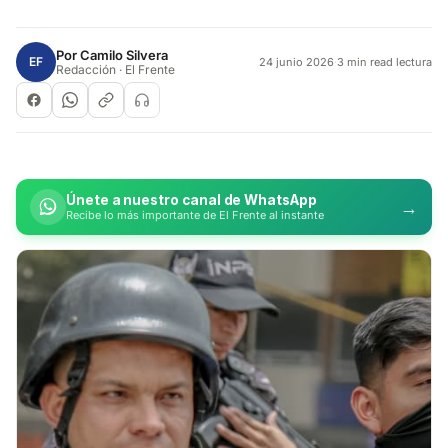
Por
Camilo Silvera
EF
24 junio 2026
·
3 min read lectura
Redacción · El Frente
Únete a nuestro canal de WhatsApp
→
Recibe lo más importante de El Frente al instante