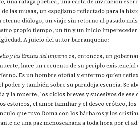
io,
una ráfaga poética, una carta de invitación escri
de las musas, un espejismo reflectado para la histo
n eterno diálogo, un viaje sin retorno al pasado más
tro propio tiempo, un fin y un inicio imperecedero
güedad. A juicio del autor barranqueño:
io y los límites del imperio
es, entonces, un gobernan
muerte, hace un recuento de su periplo existencial 
vierno. Es un hombre otoñal y enfermo quien reflex
l poder y también sobre su paradoja esencia. Se ab
ida y la muerte, los ciclos breves y sucesivos de es
s estoicos, el amor familiar y el deseo erótico, los 
vínculo que tuvo Roma con los bárbaros y los cristian
ante de una paz menoscabada a toda hora por el a