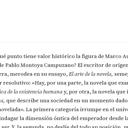
ué punto tiene valor histórico la figura de Marco Au
de Pablo Montoya Campuzano? El escritor de orige
ra, merodea en su ensayo,
El arte de la novela,
semej
r resolutivo: «Hay, por una parte, la novela que ex
ica de la existencia humana
y, por otra, la novela que 
ca,
que describe una sociedad en un momento dado
novelada». La primera categoría irrumpe en el univ
 indagar la dimensión óntica del emperador desde l
l ser. Y, la segunda, no deslíe del todo su posición