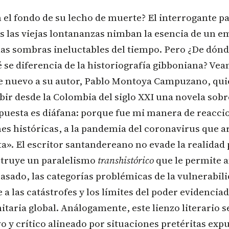
n el fondo de su lecho de muerte? El interrogante p
s las viejas lontananzas nimban la esencia de un 
as sombras ineluctables del tiempo. Pero ¿De dónd
 se diferencia de la historiografía gibboniana? Vea
de nuevo a su autor, Pablo Montoya Campuzano, qui
bir desde la Colombia del siglo XXI una novela sob
spuesta es diáfana: porque fue mi manera de reacc
nes históricas, a la pandemia del coronavirus que 
ta». El escritor santandereano no evade la realidad 
struye un paralelismo
transhistórico
que le permite a
asado, las categorías problémicas de la vulnerabili
 a las catástrofes y los límites del poder evidenciad
taria global. Análogamente, este lienzo literario s
vo y crítico alineado por situaciones pretéritas expu