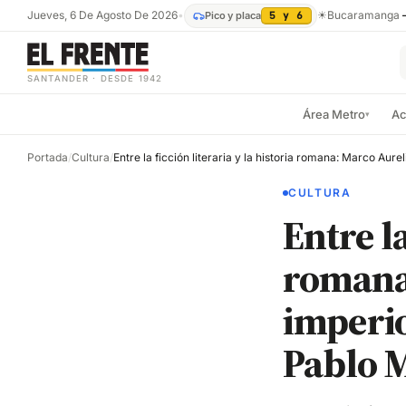
Jueves, 6 De Agosto De 2026
•
☀
Bucaramanga
Pico y placa
5 y 6
SANTANDER · DESDE 1942
Área Metro
Ac
▾
Portada
/
Cultura
/
CULTURA
Entre la
romana:
imperio
Pablo 