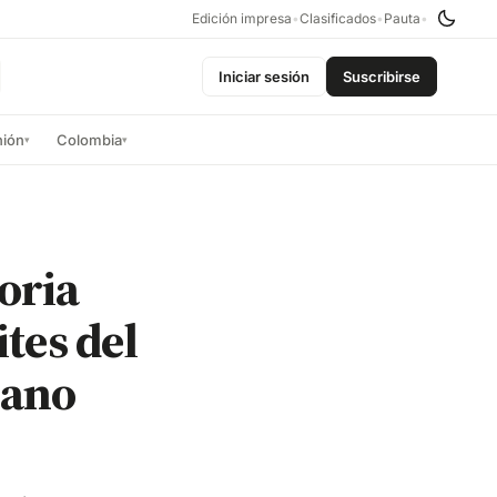
Edición impresa
•
Clasificados
•
Pauta
•
Iniciar sesión
Suscribirse
nión
Colombia
▾
▾
toria
tes del
eano