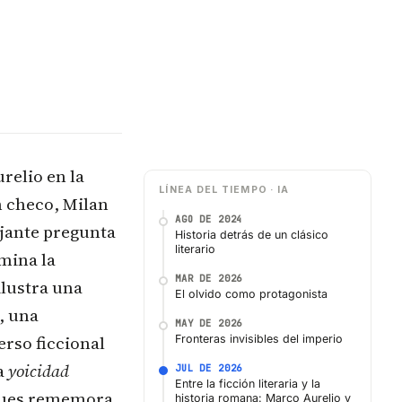
relio en la
LÍNEA DEL TIEMPO · IA
n checo, Milan
AGO DE 2024
ante pregunta
Historia detrás de un clásico
literario
amina la
MAR DE 2026
ilustra una
El olvido como protagonista
, una
MAY DE 2026
erso ficcional
Fronteras invisibles del imperio
a
yoicidad
JUL DE 2026
Entre la ficción literaria y la
, pues rememora
historia romana: Marco Aurelio y