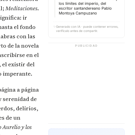
los límites del imperio, del
al;
Meditaciones
.
escritor santandereano Pablo
Montoya Campuzano
ignifica: ir
hasta el fondo
✨
Generado con IA · puede contener errores,
verifícalo antes de compartir.
labras con las
to de la novela
PUBLICIDAD
scribirse en el
el existir del
do imperante.
página a página
y serenidad de
rdos, delirios,
es de un
Aurelio y los