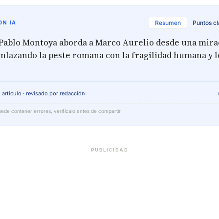
N IA
Resumen
Puntos c
 Pablo Montoya aborda a Marco Aurelio desde una mirad
enlazando la peste romana con la fragilidad humana y l
 artículo · revisado por redacción
ede contener errores, verifícalo antes de compartir.
PUBLICIDAD