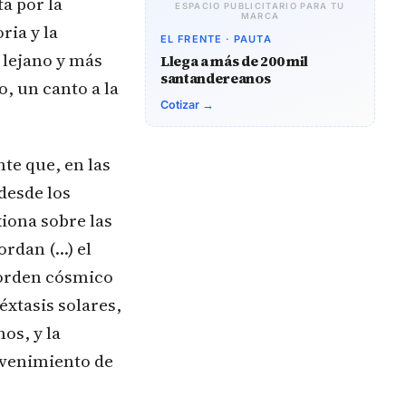
ta por la
ESPACIO PUBLICITARIO PARA TU
MARCA
ria y la
EL FRENTE · PAUTA
 lejano y más
Llega a más de 200 mil
santandereanos
, un canto a la
Cotizar →
te que, en las
desde los
iona sobre las
ordan (…) el
e orden cósmico
éxtasis solares,
os, y la
dvenimiento de