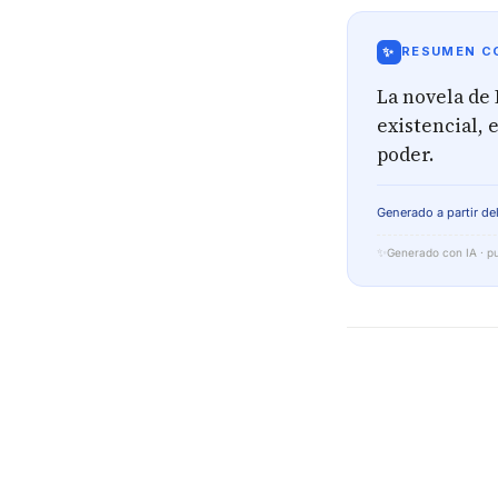
✨
RESUMEN CO
La novela de
existencial, 
poder.
Generado a partir del
✨
Generado con IA · pu