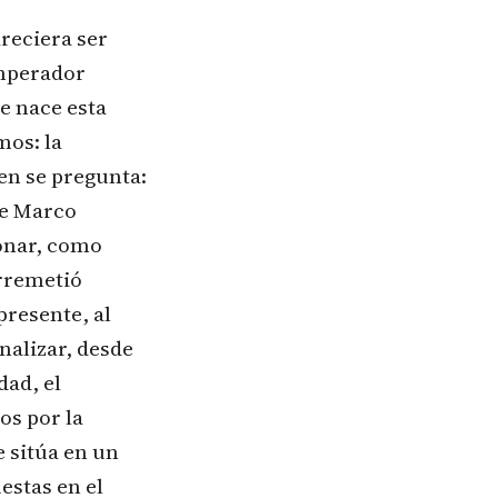
areciera ser
emperador
e nace esta
mos: la
en se pregunta:
re Marco
ionar, como
arremetió
presente, al
nalizar, desde
dad, el
os por la
e sitúa en un
estas en el