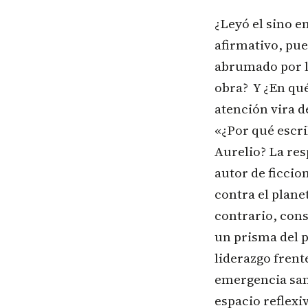
¿Leyó el sino e
afirmativo, pue
abrumado por l
obra? Y ¿En qué
atención vira 
«¿Por qué escri
Aurelio? La re
autor de ficcio
contra el plane
contrario, con
un prisma del p
liderazgo frente
emergencia sani
espacio reflexi