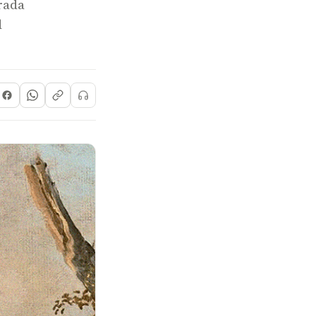
rada
d