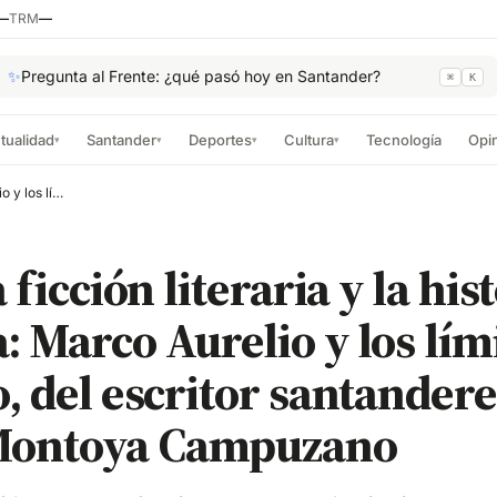
—
TRM
—
✨
Pregunta al Frente: ¿qué pasó hoy en Santander?
⌘
K
tualidad
Santander
Deportes
Cultura
Tecnología
Opi
▾
▾
▾
▾
Entre la ficción literaria y la historia romana: Marco Aurelio y los límites del imperio, del escritor santandereano Pablo Montoya Campuzano
 ficción literaria y la his
 Marco Aurelio y los lími
, del escritor santander
Montoya Campuzano