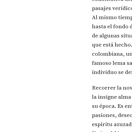
pasajes verídic
Al mismo tiemp
hasta el fondo d
de algunas situ
que está hecho.
colombiana, un 
famoso lema sart
individuo se de
Recorrer la no
la insigne alm
su época. Es en
pasiones, deseo
espíritu azuzad