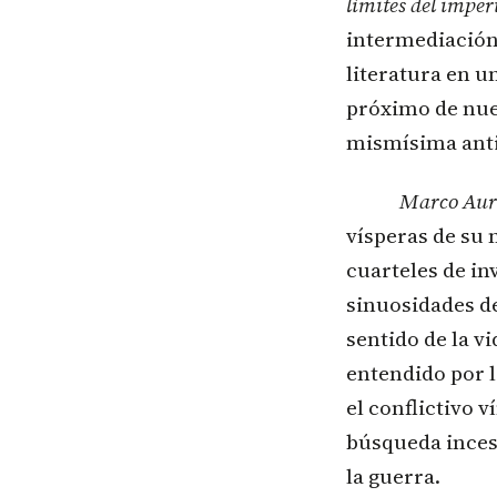
límites del imper
intermediación 
literatura en u
próximo de nues
mismísima anti
Marco Aurel
vísperas de su 
cuarteles de in
sinuosidades de
sentido de la v
entendido por lo
el conflictivo 
búsqueda inces
la guerra.