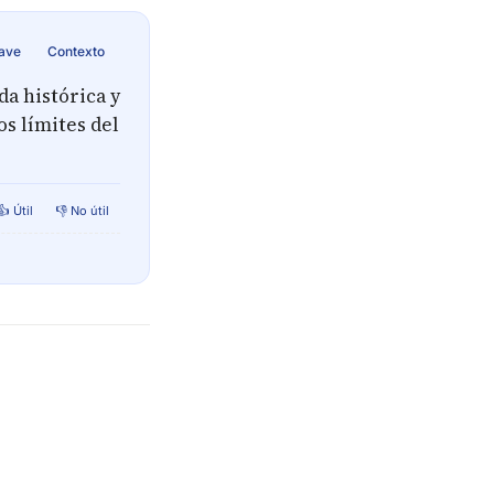
lave
Contexto
a histórica y
os límites del
👍 Útil
👎 No útil