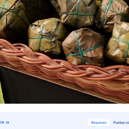
N IA
Resumen
Puntos c