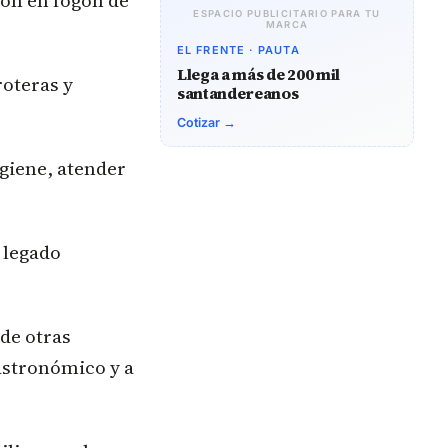
ión en fogón de
ESPACIO PUBLICITARIO PARA TU
MARCA
EL FRENTE · PAUTA
Llega a más de 200 mil
roteras y
santandereanos
Cotizar →
igiene, atender
l legado
de otras
astronómico y a