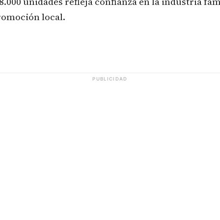
8.000 unidades refleja confianza en la industria fami
romoción local.
PUBLICIDAD