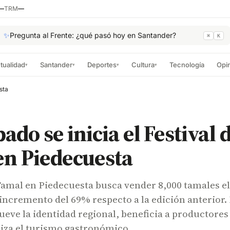
—
TRM
—
✨
Pregunta al Frente: ¿qué pasó hoy en Santander?
⌘
K
tualidad
Santander
Deportes
Cultura
Tecnología
Opi
▾
▾
▾
▾
sta
ado se inicia el Festival 
en Piedecuesta
 Tamal en Piedecuesta busca vender 8,000 tamales el
 incremento del 69% respecto a la edición anterior.
eve la identidad regional, beneficia a productores
miza el turismo gastronómico.