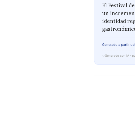
El Festival d
un increment
identidad reg
gastronómic
Generado a partir del
✨
Generado con IA · pu