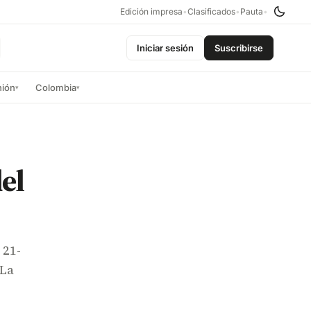
Edición impresa
•
Clasificados
•
Pauta
•
Iniciar sesión
Suscribirse
nión
Colombia
▾
▾
del
 21-
 La