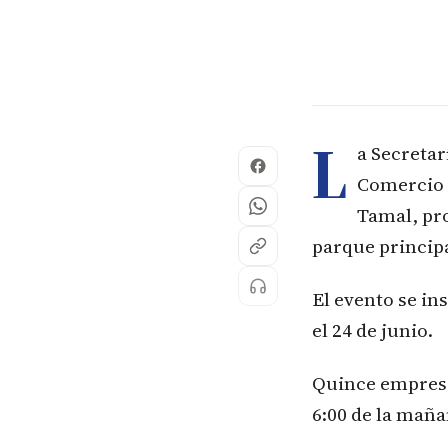
L
a Secretar
Comercio 
Tamal, pro
parque principa
El evento se in
el 24 de junio.
Quince empresa
6:00 de la maña