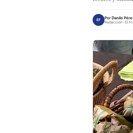
Por
Danilo Pére
EF
Redacción · El F