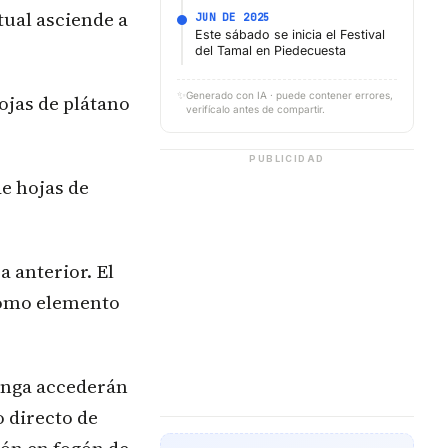
tual asciende a
JUN DE 2025
Este sábado se inicia el Festival
del Tamal en Piedecuesta
✨
Generado con IA · puede contener errores,
jas de plátano
verifícalo antes de compartir.
PUBLICIDAD
de hojas de
a anterior. El
como elemento
manga accederán
 directo de