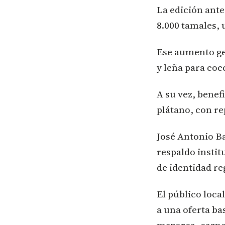
La edición ante
8.000 tamales, 
Ese aumento ge
y leña para coc
A su vez, benef
plátano, con re
José Antonio Ba
respaldo insti
de identidad re
El público loca
a una oferta ba