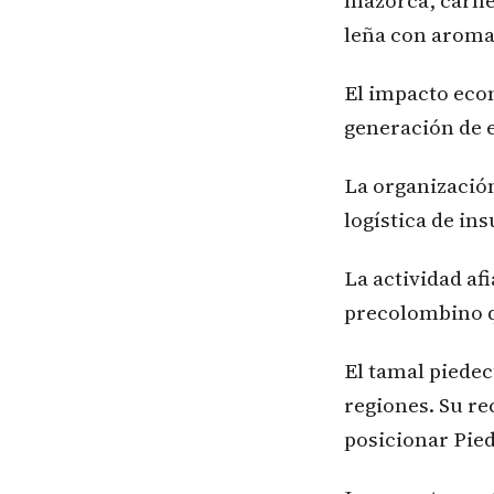
mazorca, carne 
leña con aroma 
El impacto econ
generación de 
La organización
logística de in
La actividad af
precolombino q
El tamal piedec
regiones. Su r
posicionar Pie