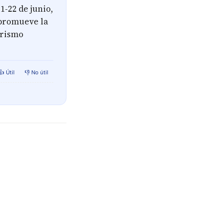
1-22 de junio,
 promueve la
urismo
👍 Útil
👎 No útil