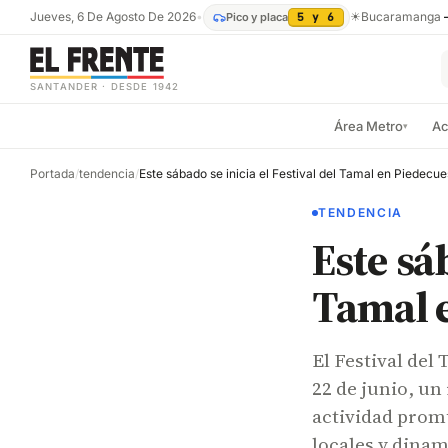
Jueves, 6 De Agosto De 2026
•
☀
Bucaramanga
Pico y placa
5 y 6
SANTANDER · DESDE 1942
Área Metro
Ac
▾
Portada
/
tendencia
/
Este sábado se inicia el Festival del Tamal en Piedecue
TENDENCIA
Este sáb
Tamal 
El Festival del
22 de junio, un
actividad promu
locales y dina