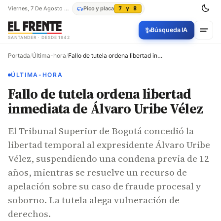
Viernes, 7 De Agosto De 2026
Pico y placa
7 y 8
✨
Búsqueda IA
SANTANDER · DESDE 1942
Portada
/
Última-hora
/
Fallo de tutela ordena libertad inmediata de Álvaro Uribe Vélez
ÚLTIMA-HORA
Fallo de tutela ordena libertad
inmediata de Álvaro Uribe Vélez
El Tribunal Superior de Bogotá concedió la
libertad temporal al expresidente Álvaro Uribe
Vélez, suspendiendo una condena previa de 12
años, mientras se resuelve un recurso de
apelación sobre su caso de fraude procesal y
soborno. La tutela alega vulneración de
derechos.