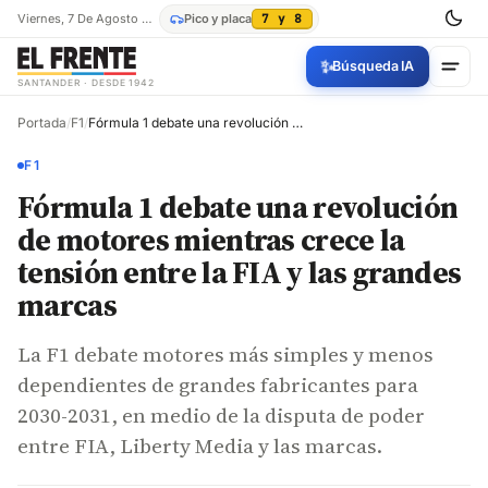
Viernes, 7 De Agosto De 2026
Pico y placa
7 y 8
✨
Búsqueda IA
SANTANDER · DESDE 1942
Portada
/
F1
/
Fórmula 1 debate una revolución de motores mientras crece la tensión entre la FIA y las grandes marcas
F1
Fórmula 1 debate una revolución
de motores mientras crece la
tensión entre la FIA y las grandes
marcas
La F1 debate motores más simples y menos
dependientes de grandes fabricantes para
2030-2031, en medio de la disputa de poder
entre FIA, Liberty Media y las marcas.