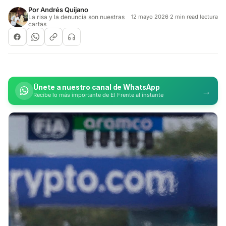
Por
Andrés Quijano
La risa y la denuncia son nuestras
12 mayo 2026
·
2 min read lectura
cartas
Únete a nuestro canal de WhatsApp
→
Recibe lo más importante de El Frente al instante