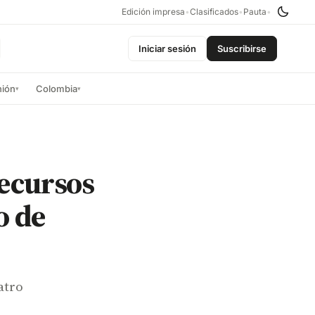
Edición impresa
•
Clasificados
•
Pauta
•
Iniciar sesión
Suscribirse
nión
Colombia
▾
▾
recursos
o de
atro