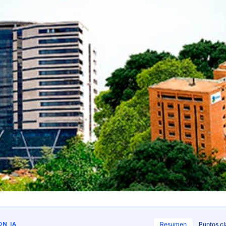
N IA
Resumen
Puntos c