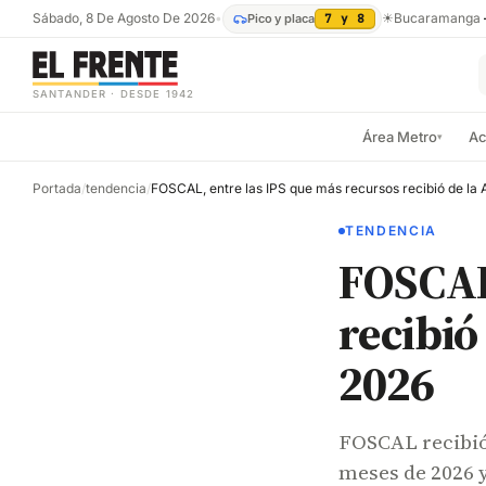
Sábado, 8 De Agosto De 2026
•
☀
Bucaramanga
Pico y placa
7 y 8
SANTANDER · DESDE 1942
Área Metro
Ac
▾
Portada
/
tendencia
/
TENDENCIA
FOSCAL,
recibió
2026
FOSCAL recibió
meses de 2026 y