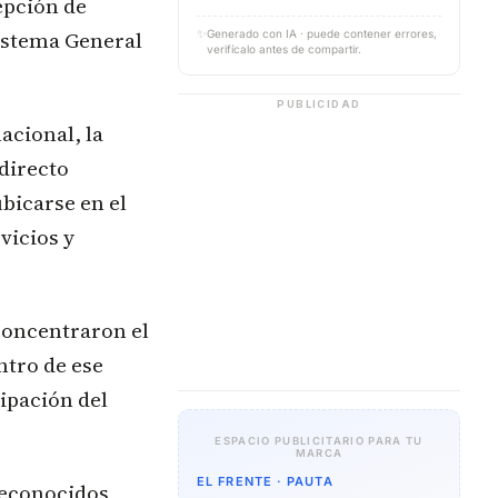
epción de
Sistema General
✨
Generado con IA · puede contener errores,
verifícalo antes de compartir.
PUBLICIDAD
acional, la
directo
bicarse en el
vicios y
concentraron el
ntro de ese
ipación del
ESPACIO PUBLICITARIO PARA TU
MARCA
EL FRENTE · PAUTA
reconocidos