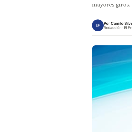
mayores giros.
Por
Camilo Silv
EF
Redacción · El F