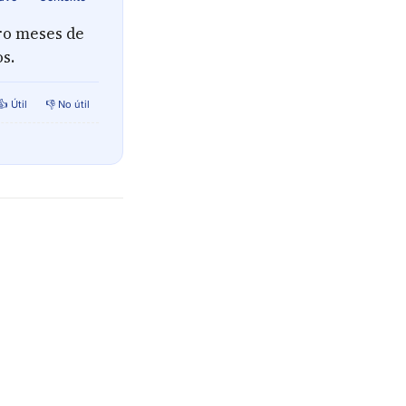
ro meses de
s.
👍 Útil
👎 No útil