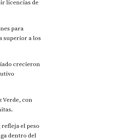
r licencias de
ones para
a superior a los
diado crecieron
butivo
z Verde, con
itas.
refleja el peso
nga dentro del