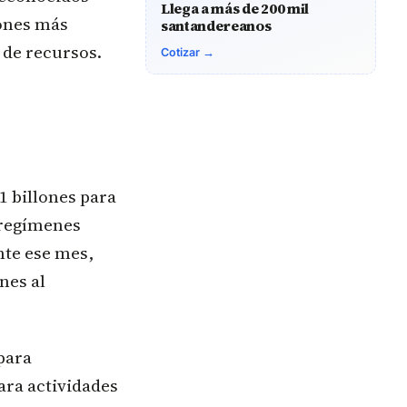
Llega a más de 200 mil
iones más
santandereanos
 de recursos.
Cotizar →
1 billones para
s regímenes
nte ese mes,
nes al
para
ara actividades