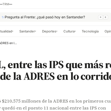
—
TRM
—
✨
Pregunta al Frente: ¿qué pasó hoy en Santander?
⌘
K
tualidad
Santander
Deportes
Cultura
Tecnología
Opi
▾
▾
▾
▾
FOSCAL, entre las IPS que más recursos recibió de la ADRES en lo corrido de 2026
 entre las IPS que más 
 de la ADRES en lo corrid
 $210.575 millones de la ADRES en los primeros cu
 quedó en el puesto 11 nacional entre las IPS con