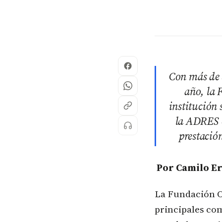
Con más de 
año, la 
institución 
la ADRES e
prestación
Por Camilo Er
La Fundación O
principales co