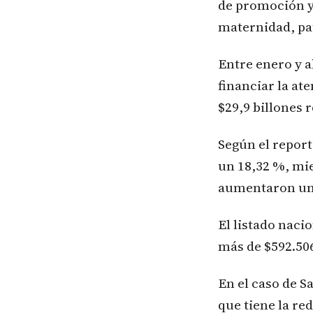
de promoción y 
maternidad, pat
Entre enero y a
financiar la at
$29,9 billones 
Según el report
un 18,32 %, mi
aumentaron un
El listado naci
más de $592.506
En el caso de S
que tiene la re