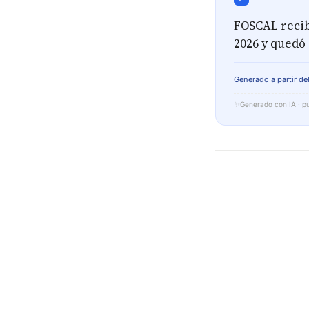
FOSCAL recib
2026 y quedó 
Generado a partir del
✨
Generado con IA · pu