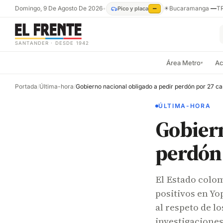
Domingo, 9 De Agosto De 2026
•
☀
Bucaramanga
—
T
Pico y placa
—
SANTANDER · DESDE 1942
Área Metro
Ac
▾
Portada
/
Última-hora
/
ÚLTIMA-HORA
Gobiern
perdón 
El Estado colom
positivos en Yo
al respeto de l
investigaciones