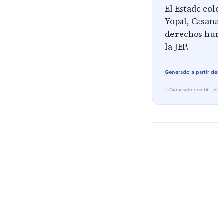
El Estado col
Yopal, Casan
derechos huma
la JEP.
Generado a partir del
✨
Generado con IA · pu