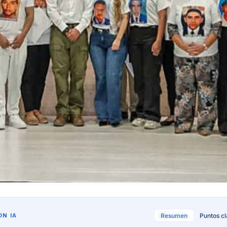
N IA
Resumen
Puntos c