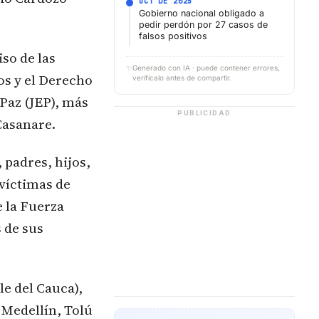
OCT DE 2025
Gobierno nacional obligado a
pedir perdón por 27 casos de
falsos positivos
so de las
✨
Generado con IA · puede contener errores,
os y el Derecho
verifícalo antes de compartir.
 Paz (JEP), más
PUBLICIDAD
Casanare.
 padres, hijos,
víctimas de
e la Fuerza
 de sus
le del Cauca),
 Medellín, Tolú