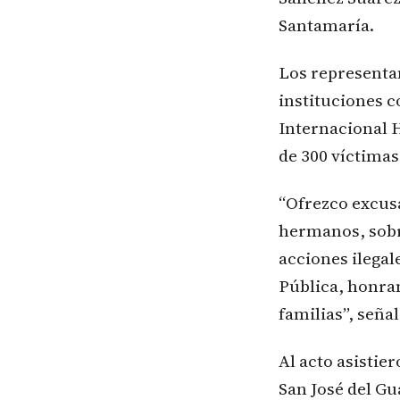
Santamaría.
Los representa
instituciones c
Internacional H
de 300 víctimas
“Ofrezco excusa
hermanos, sobr
acciones ilegal
Pública, honram
familias”, seña
Al acto asistie
San José del Gu