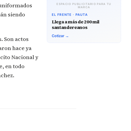
s uniformados
ESPACIO PUBLICITARIO PARA TU
MARCA
tán siendo
EL FRENTE · PAUTA
Llega a más de 200 mil
santandereanos
Cotizar →
s. Son actos
ñaron hace ya
cito Nacional y
e, en todo
nchez.