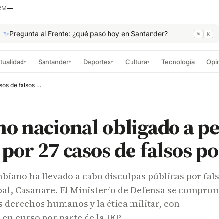
RM
—
✨
Pregunta al Frente: ¿qué pasó hoy en Santander?
⌘
K
tualidad
Santander
Deportes
Cultura
Tecnología
Opi
▾
▾
▾
▾
Gobierno nacional obligado a pedir perdón por 27 casos de falsos positivos
o nacional obligado a pe
por 27 casos de falsos po
biano ha llevado a cabo disculpas públicas por fal
pal, Casanare. El Ministerio de Defensa se compro
os derechos humanos y la ética militar, con
 en curso por parte de la JEP.