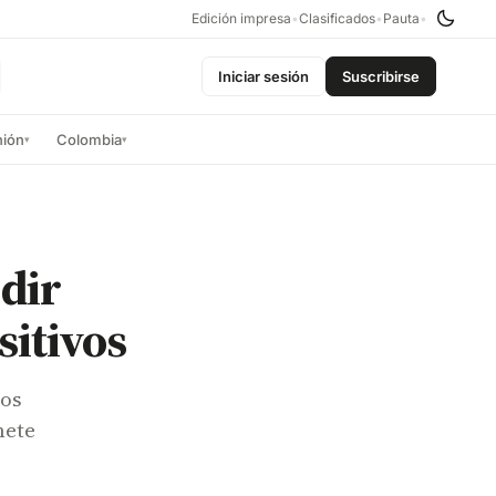
Edición impresa
•
Clasificados
•
Pauta
•
Iniciar sesión
Suscribirse
nión
Colombia
▾
▾
dir
sitivos
sos
mete