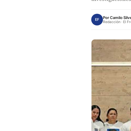
Por
Camilo Silv
EF
Redacción · El F