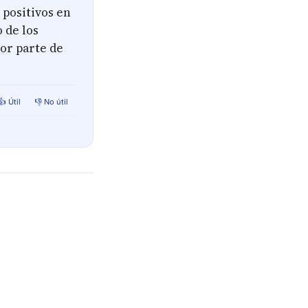
 positivos en
 de los
por parte de
👍 Útil
👎 No útil