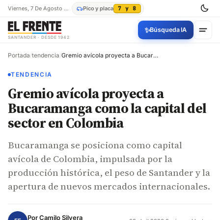
Viernes, 7 De Agosto De 2026
Pico y placa
7 y 8
✨
Búsqueda IA
SANTANDER · DESDE 1942
Portada
/
tendencia
/
Gremio avícola proyecta a Bucaramanga como la capital del sector en Colombia
TENDENCIA
Gremio avícola proyecta a
Bucaramanga como la capital del
sector en Colombia
Bucaramanga se posiciona como capital
avícola de Colombia, impulsada por la
producción histórica, el peso de Santander y la
apertura de nuevos mercados internacionales.
Por
Camilo Silvera