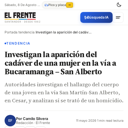
Sábado, 8 De Agosto De 2026
Pico y placa
—
✨
Búsqueda IA
SANTANDER · DESDE 1942
Portada
/
tendencia
/
Investigan la aparición del cadáver de una mujer en la vía a Bucaramanga – San Alberto
TENDENCIA
Investigan la aparición del
cadáver de una mujer en la vía a
Bucaramanga – San Alberto
Autoridades investigan el hallazgo del cuerpo
de una joven en la vía San Martín-San Alberto,
en Cesar, y analizan si se trató de un homicidio.
Por
Camilo Silvera
EF
11 mayo 2026
·
1 min read lectura
Redacción · El Frente