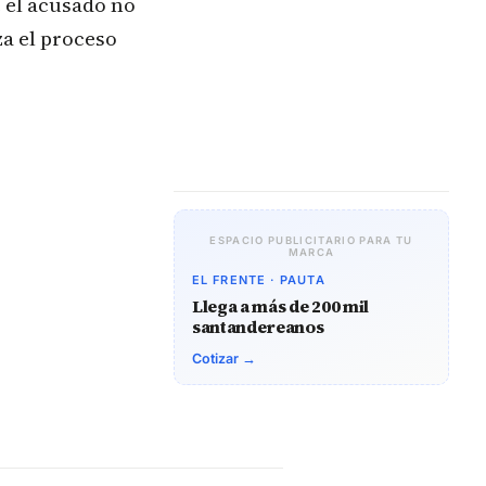
e el acusado no
za el proceso
ESPACIO PUBLICITARIO PARA TU
MARCA
EL FRENTE · PAUTA
Llega a más de 200 mil
santandereanos
Cotizar →