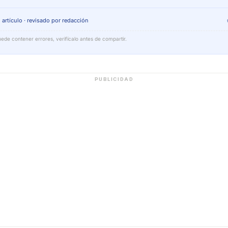
 artículo · revisado por redacción
ede contener errores, verifícalo antes de compartir.
PUBLICIDAD