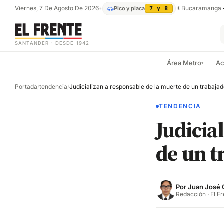
Viernes, 7 De Agosto De 2026
•
☀
Bucaramanga
Pico y placa
7 y 8
SANTANDER · DESDE 1942
Área Metro
Ac
▾
Portada
/
tendencia
/
TENDENCIA
Judicia
de un t
Por
Juan José 
Redacción · El F