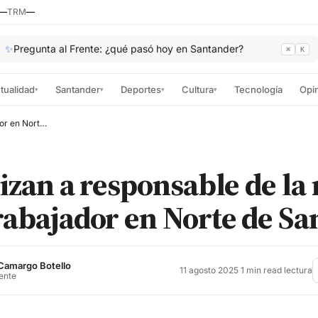
—
TRM
—
✨
Pregunta al Frente: ¿qué pasó hoy en Santander?
⌘
K
tualidad
Santander
Deportes
Cultura
Tecnología
Opi
▾
▾
▾
▾
Judicializan a responsable de la muerte de un trabajador en Norte de Santander
lizan a responsable de la
rabajador en Norte de S
Camargo Botello
11 agosto 2025
·
1 min read lectura
rente