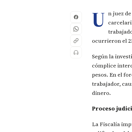
U
n juez d
carcelari
trabajad
ocurrieron el 2
Según la invest
cómplice interc
pesos. En el fo
trabajador, cau
dinero.
Proceso judici
La Fiscalía imp