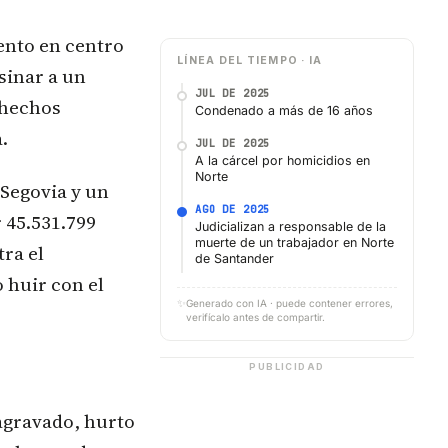
ento en centro
LÍNEA DEL TIEMPO · IA
sinar a un
JUL DE 2025
 hechos
Condenado a más de 16 años
.
JUL DE 2025
A la cárcel por homicidios en
Norte
 Segovia y un
AGO DE 2025
 45.531.799
Judicializan a responsable de la
muerte de un trabajador en Norte
ra el
de Santander
 huir con el
✨
Generado con IA · puede contener errores,
verifícalo antes de compartir.
PUBLICIDAD
 agravado, hurto