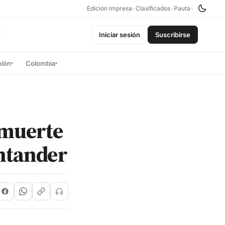
Edición impresa
•
Clasificados
•
Pauta
•
Iniciar sesión
Suscribirse
nión
Colombia
▾
▾
 muerte
antander