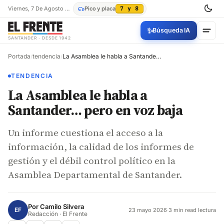
Viernes, 7 De Agosto De 2026
Pico y placa
7 y 8
✨
Búsqueda IA
SANTANDER · DESDE 1942
Portada
/
tendencia
/
La Asamblea le habla a Santander… pero en voz baja
TENDENCIA
La Asamblea le habla a
Santander… pero en voz baja
Un informe cuestiona el acceso a la
información, la calidad de los informes de
gestión y el débil control político en la
Asamblea Departamental de Santander.
Por
Camilo Silvera
EF
23 mayo 2026
·
3 min read lectura
Redacción · El Frente