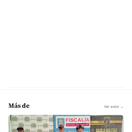
Más de
Ver autor →