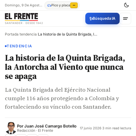
Domingo, 9 De Agosto De 2026
Pico y placa
—
✨
Búsqueda IA
SANTANDER · DESDE 1942
Portada
/
tendencia
/
La historia de la Quinta Brigada, la Antorcha al Viento que nunca se apaga
TENDENCIA
La historia de la Quinta Brigada,
la Antorcha al Viento que nunca
se apaga
La Quinta Brigada del Ejército Nacional
cumple 116 años protegiendo a Colombia y
fortaleciendo su vínculo con Santander.
Por
Juan José Camargo Botello
17 junio 2026
·
3 min read lectura
Redacción · El Frente