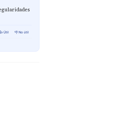
regularidades
👍 Útil
👎 No útil