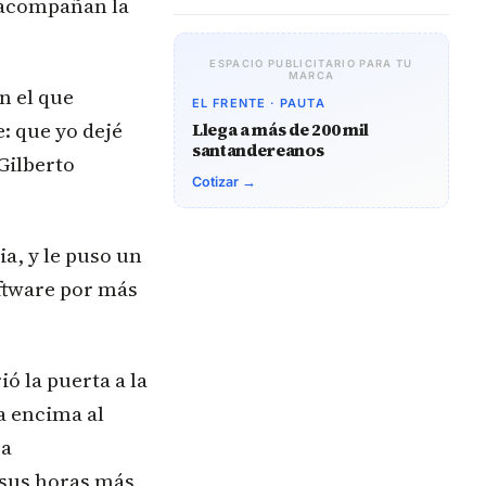
 acompañan la
ESPACIO PUBLICITARIO PARA TU
MARCA
n el que
EL FRENTE · PAUTA
: que yo dejé
Llega a más de 200 mil
santandereanos
Gilberto
Cotizar →
ia, y le puso un
oftware por más
ió la puerta a la
ía encima al
 a
 sus horas más