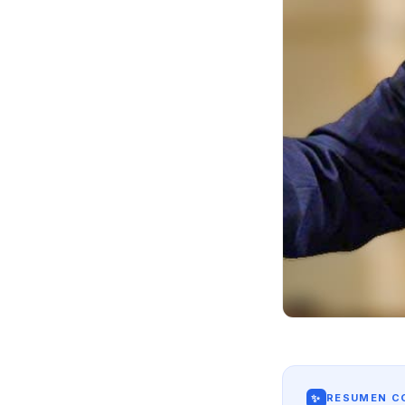
✨
RESUMEN CO