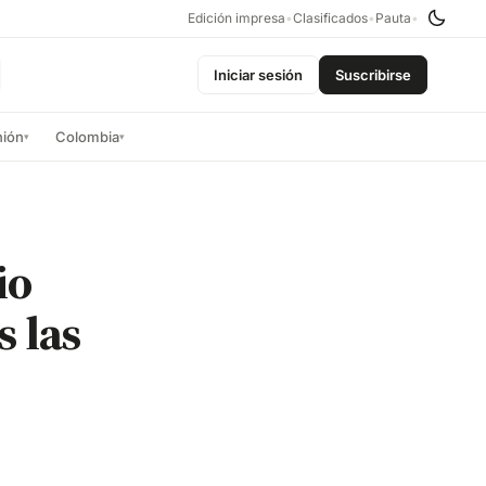
Edición impresa
•
Clasificados
•
Pauta
•
Iniciar sesión
Suscribirse
nión
Colombia
▾
▾
io
s las