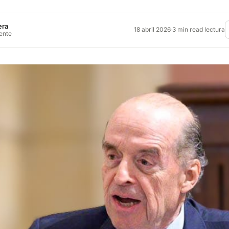
era
18 abril 2026
·
3 min read lectura
rente