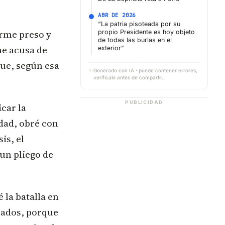
ABR DE 2026
“La patria pisoteada por su
erme preso y
propio Presidente es hoy objeto
de todas las burlas en el
me acusa de
exterior”
que, según esa
✨
Generado con IA · puede contener errores,
verifícalo antes de compartir.
PUBLICIDAD
car la
dad, obré con
is, el
un pliego de
 la batalla en
rados, porque