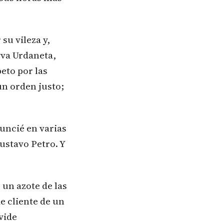
su vileza y,
yva Urdaneta,
peto por las
un orden justo;
uncié en varias
ustavo Petro. Y
 un azote de las
e cliente de un
ivide