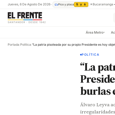
Jueves, 6 De Agosto De 2026
•
☀
Bucaramanga
Pico y placa
5 y 6
SANTANDER · DESDE 1942
Área Metro
Ac
▾
Portada
/
Política
/
POLÍTICA
“La pat
Preside
burlas 
Álvaro Leyva ac
irregularidades