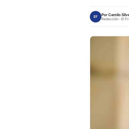
Por
Camilo Silv
EF
Redacción · El F