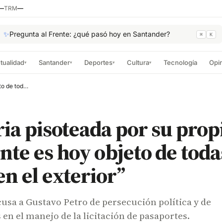
—
TRM
—
✨
Pregunta al Frente: ¿qué pasó hoy en Santander?
⌘
K
tualidad
Santander
Deportes
Cultura
Tecnología
Opi
▾
▾
▾
▾
“La patria pisoteada por su propio Presidente es hoy objeto de todas las burlas en el exterior”
ria pisoteada por su prop
nte es hoy objeto de toda
en el exterior”
usa a Gustavo Petro de persecución política y de
 en el manejo de la licitación de pasaportes.