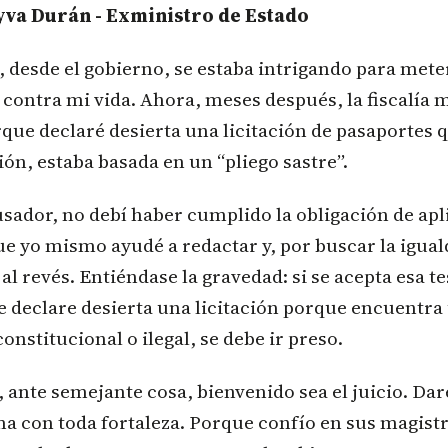
yva Durán - Exministro de Estado
e, desde el gobierno, se estaba intrigando para met
 contra mi vida. Ahora, meses después, la fiscalía 
que declaré desierta una licitación de pasaportes 
ón, estaba basada en un “pliego sastre”.
usador, no debí haber cumplido la obligación de apli
e yo mismo ayudé a redactar y, por buscar la igual
l revés. Entiéndase la gravedad: si se acepta esa tes
 declare desierta una licitación porque encuentra 
onstitucional o ilegal, se debe ir preso.
ante semejante cosa, bienvenido sea el juicio. Daré
ma con toda fortaleza. Porque confío en sus magist