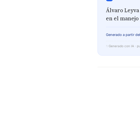
Álvaro Leyva 
en el manejo 
Generado a partir del
✨
Generado con IA · pu