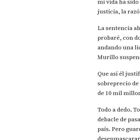
mi vida ha sid
justicia, la raz
La sentencia ab
probaré, con do
andando una lic
Murillo suspen
Que así él just
sobreprecio de 
de 10 mil millo
Todo a dedo. Tod
debacle de pasap
país. Pero guar
desenmascarar 