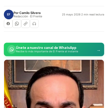
Por
Camilo Silvera
EF
25 mayo 2026
·
2 min read lectura
Redacción · El Frente
Únete a nuestro canal de WhatsApp
→
Recibe lo más importante de El Frente al instante