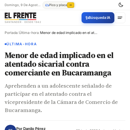
Domingo, 9 De Agosto De 2026
Pico y placa
—
✨
Búsqueda IA
SANTANDER · DESDE 1942
Portada
/
Última-hora
/
Menor de edad implicado en el atentado sicarial contra comerciante en Bucaramanga
ÚLTIMA-HORA
Menor de edad implicado en el
atentado sicarial contra
comerciante en Bucaramanga
Aprehenden a un adolescente señalado de
participar en el atentado contra el
vicepresidente de la Cámara de Comercio de
Bucaramanga.
Por
Danilo Pérez