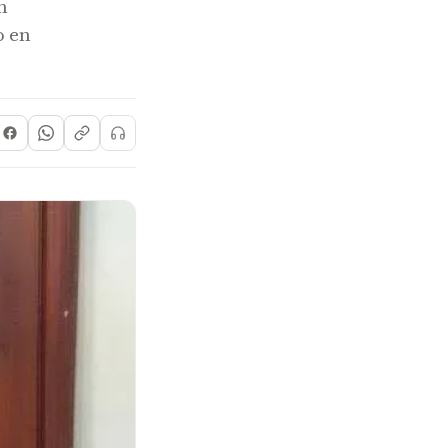
n
o en