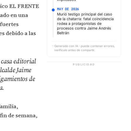
ódico EL FRENTE
MAY DE 2026
nado en una
Murió testigo principal del caso
de la chatarra: fatal coincidencia
 fuertes
rodea a protagonistas de
procesos contra Jaime Andrés
es debido a las
Beltrán
✨
Generado con IA · puede contener errores,
verifícalo antes de compartir.
 casa editorial
PUBLICIDAD
lcalde Jaime
tigamientos de
a.
amilia,
 fin de semana,