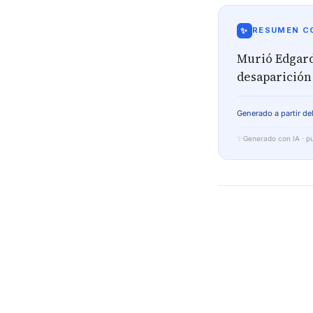
✨
RESUMEN CO
Murió Edgardo
desaparición
Generado a partir del
✨
Generado con IA · pu