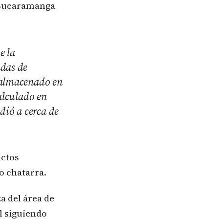
a Bucaramanga
e la
adas de
 almacenado en
alculado en
dió a cerca de
actos
o chatarra.
a del área de
l siguiendo