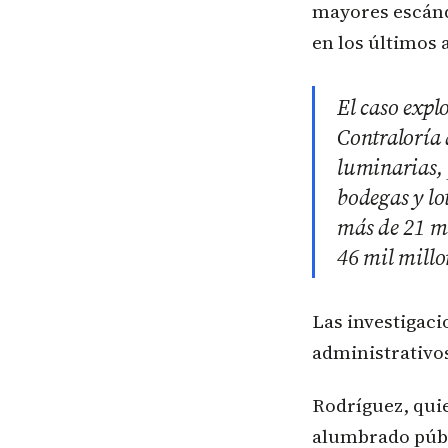
mayores escánd
en los últimos 
El caso expl
Contraloría 
luminarias,
bodegas y lo
más de 21 mi
46 mil millo
Las investigaci
administrativo
Rodríguez, quie
alumbrado públi