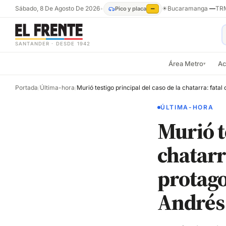
Sábado, 8 De Agosto De 2026
•
☀
Bucaramanga
—
TR
Pico y placa
—
SANTANDER · DESDE 1942
Área Metro
Ac
▾
Portada
/
Última-hora
/
ÚLTIMA-HORA
Murió t
chatarr
protago
Andrés