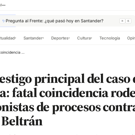
M
—
✨
Pregunta al Frente: ¿qué pasó hoy en Santander?
⌘
K
tualidad
Santander
Deportes
Cultura
Tecnología
Opi
▾
▾
▾
▾
Murió testigo principal del caso de la chatarra: fatal coincidencia rodea a protagonistas de procesos contra Jaime Andrés Beltrán
estigo principal del caso 
a: fatal coincidencia rode
nistas de procesos contr
 Beltrán