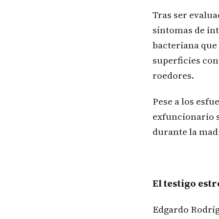
Tras ser evalu
síntomas de in
bacteriana que
superficies co
roedores.
Pese a los esfu
exfuncionario 
durante la mad
El testigo est
Edgardo Rodrígu