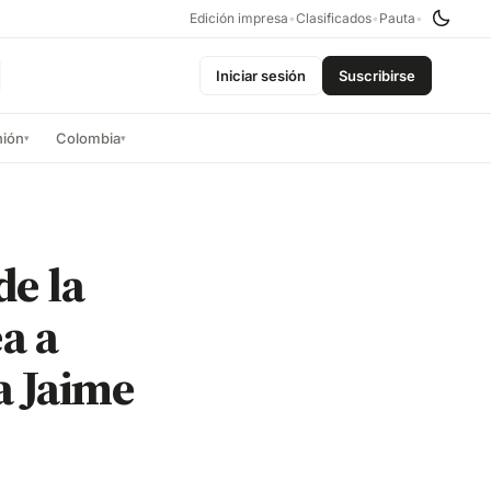
Edición impresa
•
Clasificados
•
Pauta
•
Iniciar sesión
Suscribirse
nión
Colombia
▾
▾
de la
a a
a Jaime