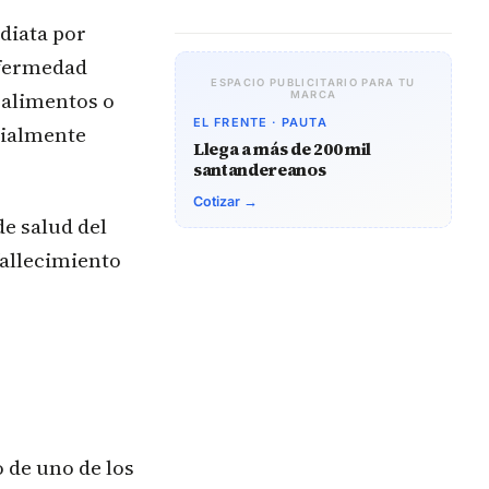
diata por
nfermedad
ESPACIO PUBLICITARIO PARA TU
 alimentos o
MARCA
EL FRENTE · PAUTA
cialmente
Llega a más de 200 mil
santandereanos
Cotizar →
de salud del
fallecimiento
 de uno de los