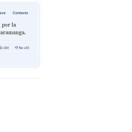
lave
Contexto
 por la
caramanga.
👍 Útil
👎 No útil