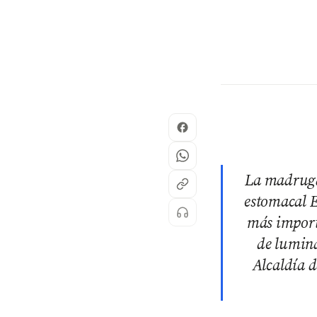
La madrugad
estomacal E
más importa
de lumina
Alcaldía 