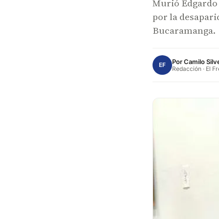
Murió Edgardo R
por la desapari
Bucaramanga.
Por
Camilo Silv
EF
Redacción · El F