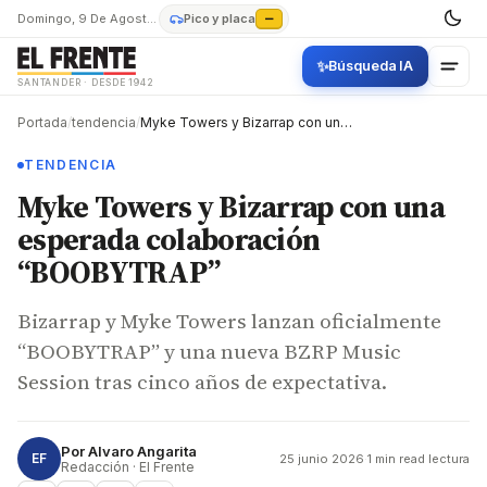
Domingo, 9 De Agosto De 2026
Pico y placa
—
✨
Búsqueda IA
SANTANDER · DESDE 1942
Portada
/
tendencia
/
Myke Towers y Bizarrap con una esperada colaboración “BOOBYTRAP”
TENDENCIA
Myke Towers y Bizarrap con una
esperada colaboración
“BOOBYTRAP”
Bizarrap y Myke Towers lanzan oficialmente
“BOOBYTRAP” y una nueva BZRP Music
Session tras cinco años de expectativa.
Por
Alvaro Angarita
EF
25 junio 2026
·
1 min read lectura
Redacción · El Frente