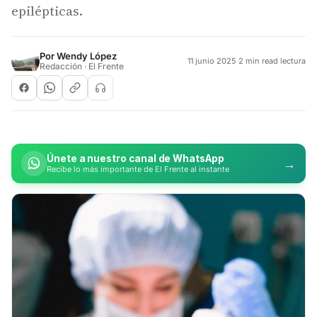
epilépticas.
Por
Wendy López
11 junio 2025
·
2 min read lectura
Redacción · El Frente
Únete a nuestro canal de WhatsApp
→
Recibe lo más importante de El Frente al instante