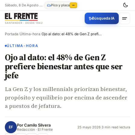
Sábado, 8 De Agosto De 2026
Pico y placa
—
✨
Búsqueda IA
SANTANDER · DESDE 1942
Portada
/
Última-hora
/
Ojo al dato: el 48% de Gen Z prefiere bienestar antes que ser jefe
ÚLTIMA-HORA
Ojo al dato: el 48% de Gen Z
prefiere bienestar antes que ser
jefe
La Gen Z y los millennials priorizan bienestar,
propósito y equilibrio por encima de ascender
a puestos de jefatura.
Por
Camilo Silvera
EF
25 mayo 2026
·
3 min read lectura
Redacción · El Frente