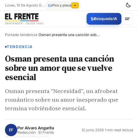
Lunes, 10 De Agosto De 2026
Pico y placa
—
✨
Búsqueda IA
SANTANDER · DESDE 1942
Portada
/
tendencia
/
Osman presenta una canción sobre un amor que se vuelve esencial
TENDENCIA
Osman presenta una canción
sobre un amor que se vuelve
esencial
Osman presenta “Necesidad”, un afrobeat
romántico sobre un amor inesperado que
termina volviéndose esencial.
Por
Alvaro Angarita
EF
12 junio 2026
·
1 min read lectura
Redacción · El Frente