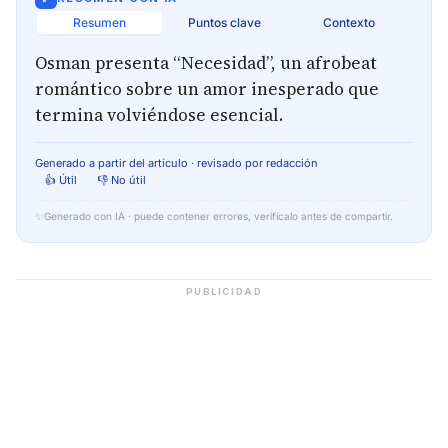
Resumen
Puntos clave
Contexto
Osman presenta “Necesidad”, un afrobeat
romántico sobre un amor inesperado que
termina volviéndose esencial.
Generado a partir del artículo · revisado por redacción
👍 Útil
👎 No útil
✨
Generado con IA · puede contener errores, verifícalo antes de compartir.
PUBLICIDAD