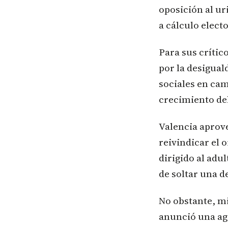
oposición al u
a cálculo elect
Para sus crític
por la desigual
sociales en ca
crecimiento del
Valencia aprove
reivindicar el 
dirigido al adu
de soltar una d
No obstante, mi
anunció una agr