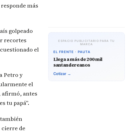
a responde más
país golpeado
ar recortes
ESPACIO PUBLICITARIO PARA TU
MARCA
 cuestionado el
EL FRENTE · PAUTA
Llega a más de 200 mil
santandereanos
a Petro y
Cotizar →
cularmente el
, afirmó, antes
es tu papá”.
a también
 cierre de