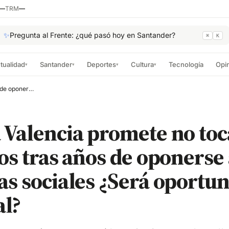
—
TRM
—
✨
Pregunta al Frente: ¿qué pasó hoy en Santander?
⌘
K
tualidad
Santander
Deportes
Cultura
Tecnología
Opi
▾
▾
▾
▾
Paloma Valencia promete no tocar subsidios tras años de oponerse a reformas sociales ¿Será oportunismo electoral?
Valencia promete no toc
os tras años de oponerse
s sociales ¿Será oportu
al?