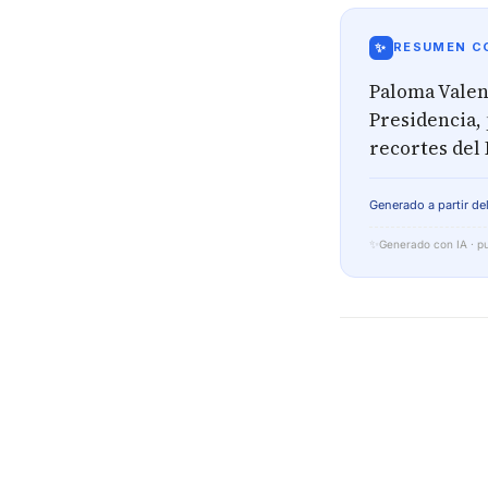
✨
RESUMEN CO
Paloma Valenc
Presidencia, 
recortes del 
Generado a partir del
✨
Generado con IA · pu