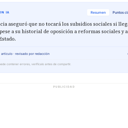
N IA
Resumen
Puntos c
ia aseguró que no tocará los subsidios sociales si llega
pese a su historial de oposición a reformas sociales y
Estado.
 artículo · revisado por redacción
ede contener errores, verifícalo antes de compartir.
PUBLICIDAD