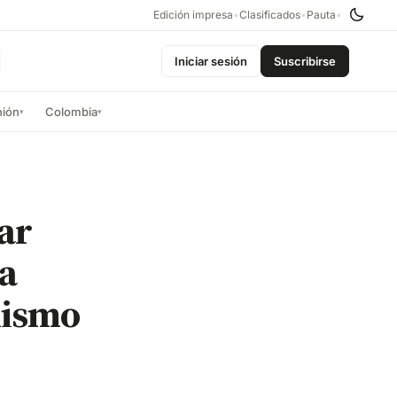
Edición impresa
•
Clasificados
•
Pauta
•
Iniciar sesión
Suscribirse
nión
Colombia
▾
▾
ar
 a
nismo