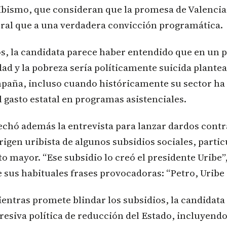
ribismo, que consideran que la promesa de Valenci
oral que a una verdadera convicción programática.
os, la candidata parece haber entendido que en un 
dad y la pobreza sería políticamente suicida plante
mpaña, incluso cuando históricamente su sector ha
 gasto estatal en programas asistenciales.
chó además la entrevista para lanzar dardos contr
origen uribista de algunos subsidios sociales, parti
lto mayor. “Ese subsidio lo creó el presidente Uribe”
e sus habituales frases provocadoras: “Petro, Uribe 
entras promete blindar los subsidios, la candidat
esiva política de reducción del Estado, incluyendo