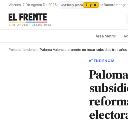
Viernes, 7 De Agosto De 2026
•
☀
Bucaramanga
Pico y placa
7 y 8
SANTANDER · DESDE 1942
Área Metro
Ac
▾
Portada
/
tendencia
/
TENDENCIA
Paloma 
subsidi
reforma
elector