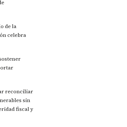
de
o de la
ión celebra
sostener
cortar
ar reconciliar
lnerables sin
ridad fiscal y