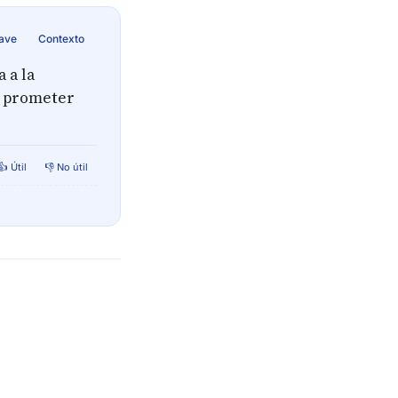
lave
Contexto
 a la
 a prometer
👍 Útil
👎 No útil