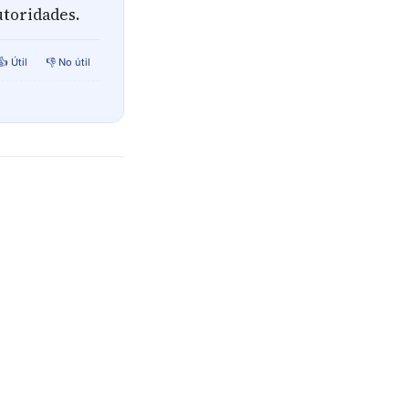
utoridades.
👍 Útil
👎 No útil