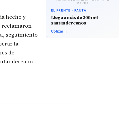
MARCA
EL FRENTE · PAUTA
da hecho y
Llega a más de 200 mil
santandereanos
es reclamaron
Cotizar →
ia, seguimiento
perar la
nes de
santandereano