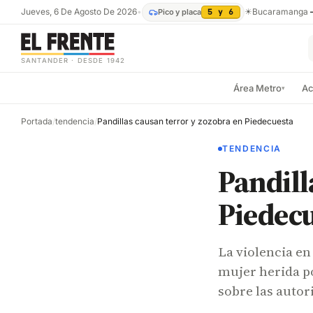
Jueves, 6 De Agosto De 2026
•
☀
Bucaramanga
Pico y placa
5 y 6
SANTANDER · DESDE 1942
Área Metro
Ac
▾
Portada
/
tendencia
/
Pandillas causan terror y zozobra en Piedecuesta
TENDENCIA
Pandill
Piedec
La violencia e
mujer herida p
sobre las autor