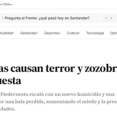
—
TRM
—
✨
Pregunta al Frente: ¿qué pasó hoy en Santander?
⌘
K
tualidad
Santander
Deportes
Cultura
Tecnología
Opi
▾
▾
▾
▾
as causan terror y zozob
uesta
n Piedecuesta escaló con un nuevo homicidio y una
or una bala perdida, aumentando el miedo y la pre
idades.