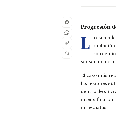
Progresión de
L
a escalada
población 
homicidios
sensación de in
El caso más rec
las lesiones su
dentro de su vi
intensificaron 
inmediatas.