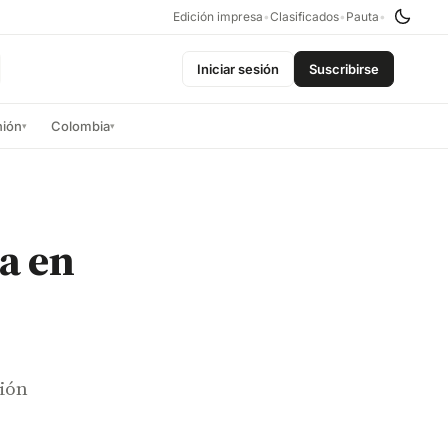
Edición impresa
•
Clasificados
•
Pauta
•
Iniciar sesión
Suscribirse
nión
Colombia
▾
▾
ra en
sión