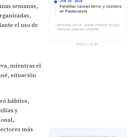
JUN DE 2026
gunas semanas,
Pandillas causan terror y zozobra
en Piedecuesta
organizadas,
ante el uso de
✨
Generado con IA · puede contener errores,
verifícalo antes de compartir.
PUBLICIDAD
va, mientras el
né, situación
eró hábitos,
ilias y
ional,
sectores más
ESPACIO PUBLICITARIO PARA TU