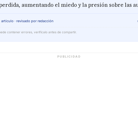
perdida, aumentando el miedo y la presión sobre las a
 artículo · revisado por redacción
ede contener errores, verifícalo antes de compartir.
PUBLICIDAD