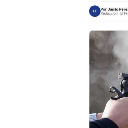
Por
Danilo Pére
EF
Redacción · El F