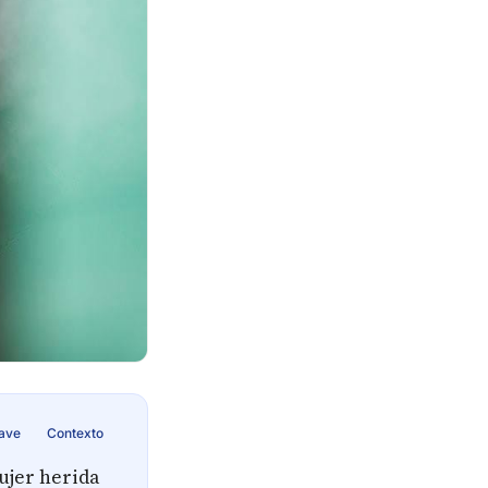
lave
Contexto
ujer herida