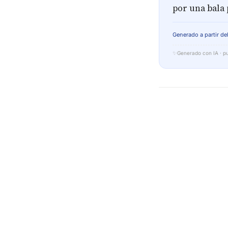
por una bala 
Generado a partir del
✨
Generado con IA · pu