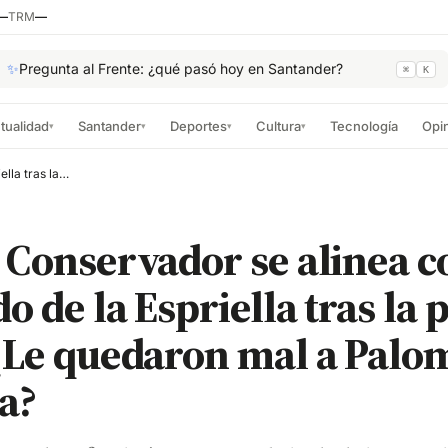
—
TRM
—
✨
Pregunta al Frente: ¿qué pasó hoy en Santander?
⌘
K
tualidad
Santander
Deportes
Cultura
Tecnología
Opi
▾
▾
▾
▾
Partido Conservador se alinea con Abelardo de la Espriella tras la primera vuelta ¿Le quedaron mal a Paloma Valencia?
 Conservador se alinea c
o de la Espriella tras la
¿Le quedaron mal a Palo
a?