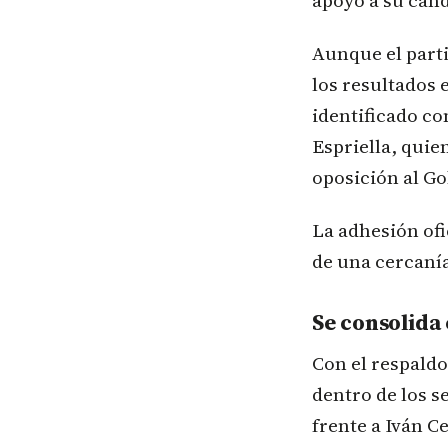
apoyo a su can
Aunque el part
los resultados 
identificado c
Espriella, quie
oposición al Go
La adhesión ofi
de una cercanía
Se consolida 
Con el respald
dentro de los s
frente a Iván C