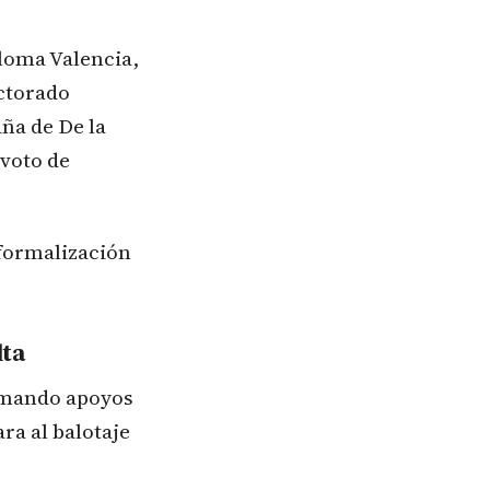
loma Valencia,
ectorado
ña de De la
 voto de
 formalización
lta
sumando apoyos
ra al balotaje