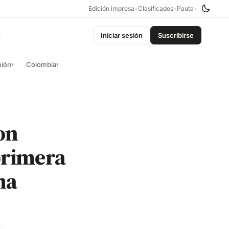
Edición impresa
•
Clasificados
•
Pauta
•
Iniciar sesión
Suscribirse
nión
Colombia
▾
▾
on
 primera
ma