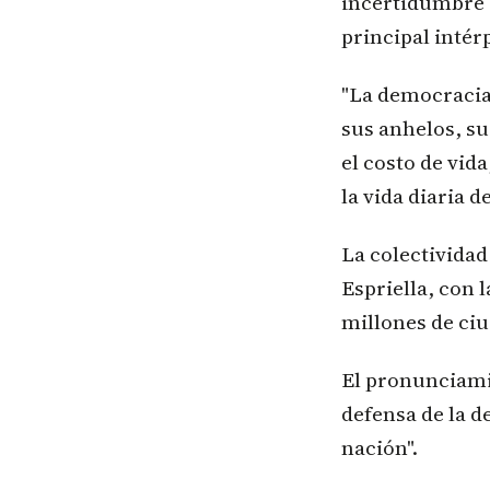
incertidumbre e
principal intér
"La democracia
sus anhelos, su
el costo de vid
la vida diaria d
La colectividad
Espriella, con 
millones de ci
El pronunciami
defensa de la d
nación".