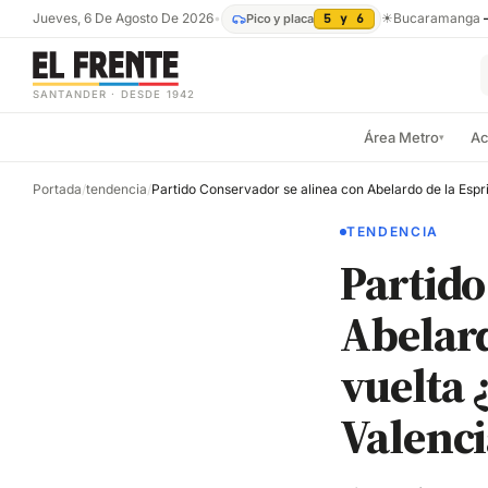
Jueves, 6 De Agosto De 2026
•
☀
Bucaramanga
Pico y placa
5 y 6
SANTANDER · DESDE 1942
Área Metro
Ac
▾
Portada
/
tendencia
/
TENDENCIA
Partido
Abelard
vuelta 
Valenci