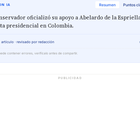
N IA
Resumen
Puntos c
nservador oficializó su apoyo a Abelardo de la Espriella
ta presidencial en Colombia.
 artículo · revisado por redacción
ede contener errores, verifícalo antes de compartir.
PUBLICIDAD