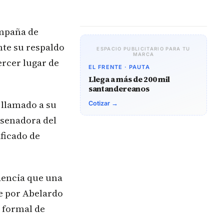
ampaña de
nte su respaldo
ESPACIO PUBLICITARIO PARA TU
MARCA
ercer lugar de
EL FRENTE · PAUTA
Llega a más de 200 mil
santandereanos
 llamado a su
Cotizar →
 senadora del
ficado de
idencia que una
e por Abelardo
o formal de