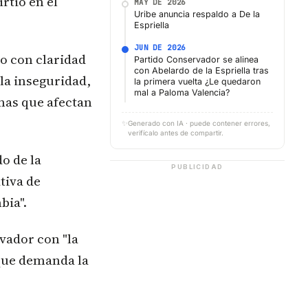
rtió en el
MAY DE 2026
Uribe anuncia respaldo a De la
Espriella
JUN DE 2026
o con claridad
Partido Conservador se alinea
con Abelardo de la Espriella tras
la inseguridad,
la primera vuelta ¿Le quedaron
mal a Paloma Valencia?
emas que afectan
✨
Generado con IA · puede contener errores,
verifícalo antes de compartir.
o de la
PUBLICIDAD
tiva de
bia".
ador con "la
 que demanda la