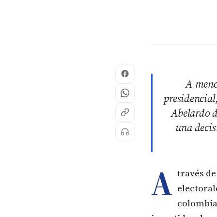
A menos
presidencial
Abelardo d
una decis
A
través de
electoral
colombian