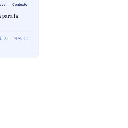
lave
Contexto
 para la
👍 Útil
👎 No útil