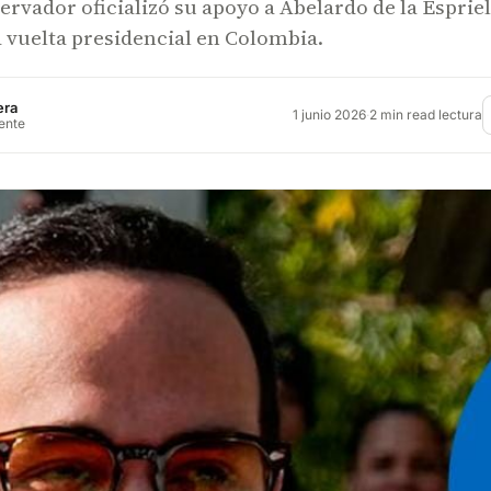
ervador oficializó su apoyo a Abelardo de la Espriel
 vuelta presidencial en Colombia.
era
1 junio 2026
·
2 min read lectura
rente