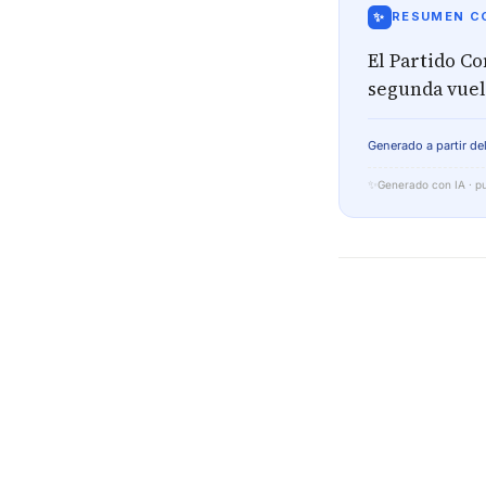
✨
RESUMEN CO
El Partido Co
segunda vuel
Generado a partir del
✨
Generado con IA · pu