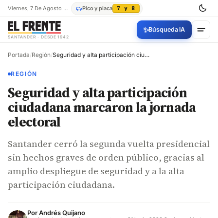
Viernes, 7 De Agosto De 2026
Pico y placa
7 y 8
✨
Búsqueda IA
SANTANDER · DESDE 1942
Portada
/
Región
/
Seguridad y alta participación ciudadana marcaron la jornada electoral
REGIÓN
Seguridad y alta participación
ciudadana marcaron la jornada
electoral
Santander cerró la segunda vuelta presidencial
sin hechos graves de orden público, gracias al
amplio despliegue de seguridad y a la alta
participación ciudadana.
Por
Andrés Quijano