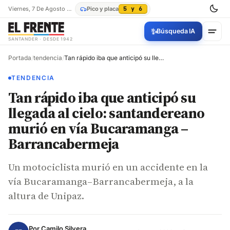
Viernes, 7 De Agosto De 2026
Pico y placa
5 y 6
✨
Búsqueda IA
SANTANDER · DESDE 1942
Portada
/
tendencia
/
Tan rápido iba que anticipó su llegada al cielo: santandereano murió en vía Bucaramanga – Barrancabermeja
TENDENCIA
Tan rápido iba que anticipó su
llegada al cielo: santandereano
murió en vía Bucaramanga –
Barrancabermeja
Un motociclista murió en un accidente en la
vía Bucaramanga–Barrancabermeja, a la
altura de Unipaz.
Por
Camilo Silvera