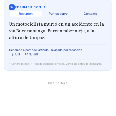
✨
RESUMEN CON IA
Resumen
Puntos clave
Contexto
Un motociclista murió en un accidente en la
vía Bucaramanga–Barrancabermeja, a la
altura de Unipaz.
Generado a partir del artículo · revisado por redacción
👍 Útil
👎 No útil
✨
Generado con IA · puede contener errores, verifícalo antes de compartir.
PUBLICIDAD