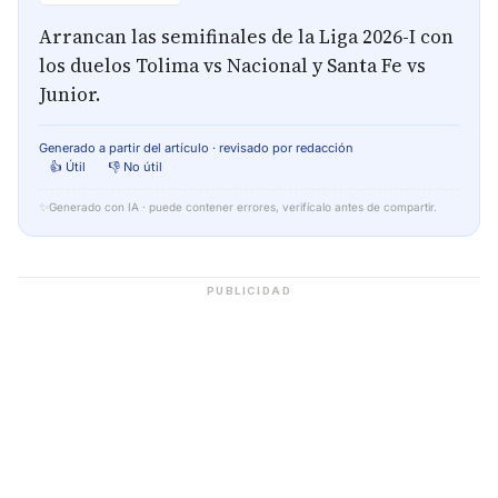
Arrancan las semifinales de la Liga 2026-I con
los duelos Tolima vs Nacional y Santa Fe vs
Junior.
Generado a partir del artículo · revisado por redacción
👍 Útil
👎 No útil
✨
Generado con IA · puede contener errores, verifícalo antes de compartir.
PUBLICIDAD