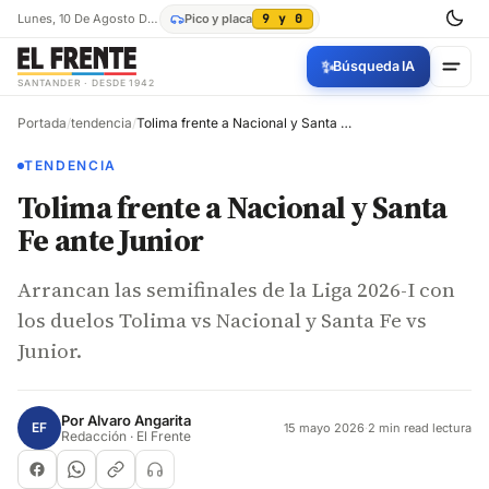
Lunes, 10 De Agosto De 2026
Pico y placa
9 y 0
✨
Búsqueda IA
SANTANDER · DESDE 1942
Portada
/
tendencia
/
Tolima frente a Nacional y Santa Fe ante Junior
TENDENCIA
Tolima frente a Nacional y Santa
Fe ante Junior
Arrancan las semifinales de la Liga 2026-I con
los duelos Tolima vs Nacional y Santa Fe vs
Junior.
Por
Alvaro Angarita
EF
15 mayo 2026
·
2 min read lectura
Redacción · El Frente