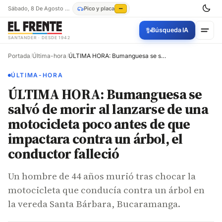
Sábado, 8 De Agosto De 2026
Pico y placa
—
✨
Búsqueda IA
SANTANDER · DESDE 1942
Portada
/
Última-hora
/
ÚLTIMA HORA: Bumanguesa se salvó de morir al lanzarse de una motocicleta poco antes de que impactara contra un árbol, el conductor falleció
ÚLTIMA-HORA
ÚLTIMA HORA: Bumanguesa se
salvó de morir al lanzarse de una
motocicleta poco antes de que
impactara contra un árbol, el
conductor falleció
Un hombre de 44 años murió tras chocar la
motocicleta que conducía contra un árbol en
la vereda Santa Bárbara, Bucaramanga.