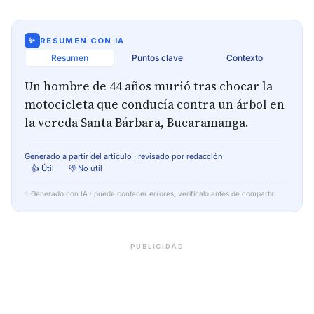
✨
RESUMEN CON IA
Resumen
Puntos clave
Contexto
Un hombre de 44 años murió tras chocar la
motocicleta que conducía contra un árbol en
la vereda Santa Bárbara, Bucaramanga.
Generado a partir del artículo · revisado por redacción
👍 Útil
👎 No útil
✨
Generado con IA · puede contener errores, verifícalo antes de compartir.
PUBLICIDAD