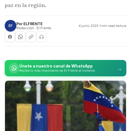
paz en la región.
Por
ELFRENTE
EF
4 junio 2025
·
1 min read lectura
Redacción · El Frente
Únete a nuestro canal de WhatsApp
→
Recibe lo más importante de El Frente al instante