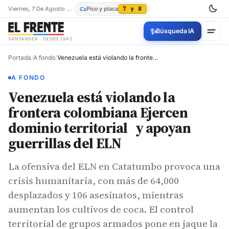
Viernes, 7 De Agosto De 2026
Pico y placa
7 y 8
✨
Búsqueda IA
SANTANDER · DESDE 1942
Portada
/
A fondo
/
Venezuela está violando la frontera colombiana Ejercen dominio territorial y apoyan guerrillas del ELN
A FONDO
Venezuela está violando la
frontera colombiana Ejercen
dominio territorial y apoyan
guerrillas del ELN
La ofensiva del ELN en Catatumbo provoca una
crisis humanitaria, con más de 64,000
desplazados y 106 asesinatos, mientras
aumentan los cultivos de coca. El control
territorial de grupos armados pone en jaque la