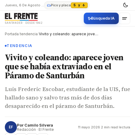
Jueves, 6 De Agosto De 2026
Pico y placa
5 y 6
✨
Búsqueda IA
SANTANDER · DESDE 1942
Portada
/
tendencia
/
Vivito y coleando: aparece joven que se había extraviado en el Páramo de Santurbán
TENDENCIA
Vivito y coleando: aparece joven
que se había extraviado en el
Páramo de Santurbán
Luis Frederic Escobar, estudiante de la UIS, fue
hallado sano y salvo tras más de dos días
desaparecido en el páramo de Santurbán.
Por
Camilo Silvera
EF
11 mayo 2026
·
2 min read lectura
Redacción · El Frente