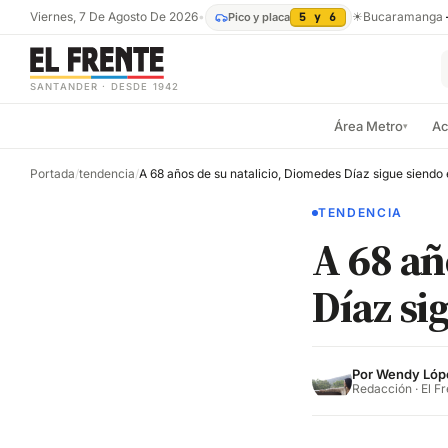
Viernes, 7 De Agosto De 2026
•
☀
Bucaramanga
Pico y placa
5 y 6
SANTANDER · DESDE 1942
Área Metro
Ac
▾
Portada
/
tendencia
/
TENDENCIA
A 68 añ
Díaz si
Por
Wendy Lóp
Redacción · El F