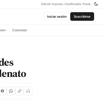
Edición impresa
•
Clasificados
•
Pauta
•
Iniciar sesión
Suscribirse
nión
Colombia
▾
▾
edes
llenato