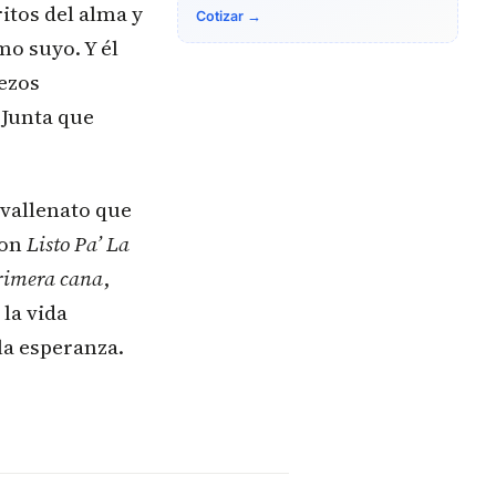
itos del alma y
Cotizar →
mo suyo. Y él
iezos
 Junta que
 vallenato que
con
Listo Pa’ La
rimera cana
,
 la vida
la esperanza.