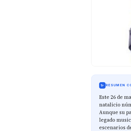
✨
RESUMEN CO
Este 26 de ma
natalicio núm
Aunque su par
legado music
escenarios d