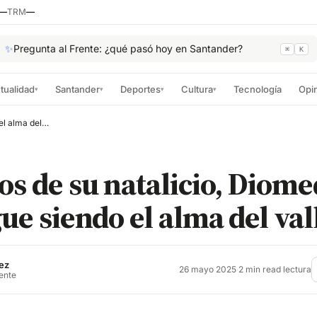
—
TRM
—
✨
Pregunta al Frente: ¿qué pasó hoy en Santander?
⌘
K
tualidad
Santander
Deportes
Cultura
Tecnología
Opi
▾
▾
▾
▾
A 68 años de su natalicio, Diomedes Díaz sigue siendo el alma del vallenato
os de su natalicio, Diom
gue siendo el alma del va
ez
26 mayo 2025
·
2 min read lectura
rente