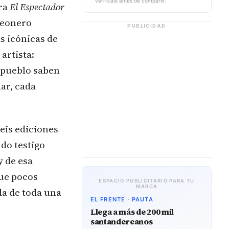
verifícalo antes de compartir.
ara
El Espectador
deonero
PUBLICIDAD
s icónicas de
artista:
 pueblo saben
lar, cada
eis ediciones
ndo testigo
y de esa
que pocos
ESPACIO PUBLICITARIO PARA TU
MARCA
da de toda una
EL FRENTE · PAUTA
Llega a más de 200 mil
santandereanos