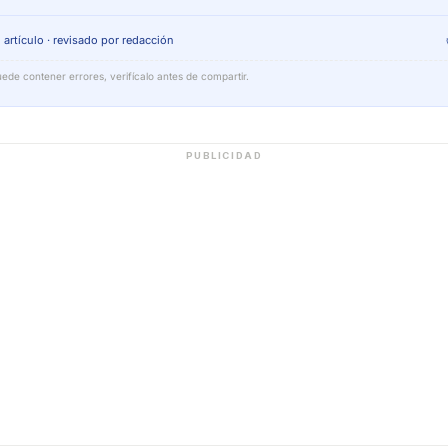
 artículo · revisado por redacción
ede contener errores, verifícalo antes de compartir.
PUBLICIDAD