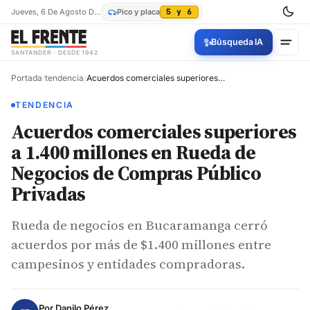
Jueves, 6 De Agosto De 2026
Pico y placa
5 y 6
✨
Búsqueda IA
SANTANDER · DESDE 1942
Portada
/
tendencia
/
Acuerdos comerciales superiores a 1.400 millones en Rueda de Negocios de Compras Público Privadas
TENDENCIA
Acuerdos comerciales superiores
a 1.400 millones en Rueda de
Negocios de Compras Público
Privadas
Rueda de negocios en Bucaramanga cerró
acuerdos por más de $1.400 millones entre
campesinos y entidades compradoras.
Por
Danilo Pérez