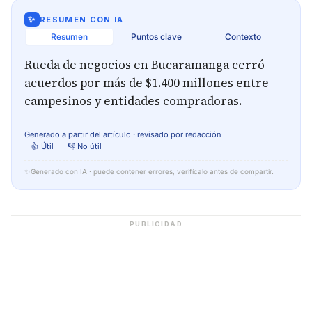
✨
RESUMEN CON IA
Resumen
Puntos clave
Contexto
Rueda de negocios en Bucaramanga cerró
acuerdos por más de $1.400 millones entre
campesinos y entidades compradoras.
Generado a partir del artículo · revisado por redacción
👍 Útil
👎 No útil
✨
Generado con IA · puede contener errores, verifícalo antes de compartir.
PUBLICIDAD